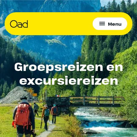
Menu
Groepsreizen en
excursiereizen