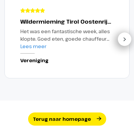
Wildermieming Tirol Oostenrijk, winterreis
Het was een fantastische week, alles
klopte. Goed eten, goede chauffeur
mooi hotel met zwembad en sauna,
Lees meer
genoeg sneeuw.
Vereniging
Terug naar homepage