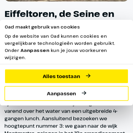
Eiffeltoren, de Seine en
Montmartre
Oad maakt gebruik van cookies
Op de website van Oad kunnen cookies en
Vandaag gaan we Parijs verder verkennen.
vergelijkbare technologieën worden gebruikt.
Allereerst gaan we naar de Eiffeltoren, die we
Onder
Aanpassen
kun je jouw voorkeuren
met onze Nederlandssprekende gids gaan
wijzigen.
bezoeken. We genieten van het uitzicht en onze
gids vertelt ons ondertussen alles over de
Eiffeltoren en de nabije omgeving, zoals het graf
Alles toestaan
van Napoleon. Na deze eerste highlight staat de
volgende op het programma; een rondvaart over
Aanpassen
de Seine. Dit mogen we natuurlijk niet missen
tijdens een bezoek aan Parijs. We genieten al
varend over het water van een uitgebreide 4-
gangen lunch. Aansluitend bezoeken we
hoogtepunt nummer 3: we gaan naar de wijk