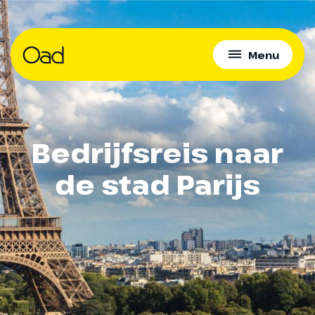
Menu
Bedrijfsreis naar
de stad Parijs