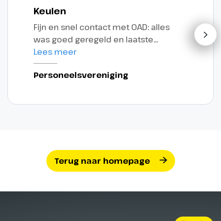
Keulen
Fijn en snel contact met OAD: alles
was goed geregeld en laatste
moment aanpassingen werden snel
Lees meer
opgepakt.
Personeelsvereniging
Terug naar homepage