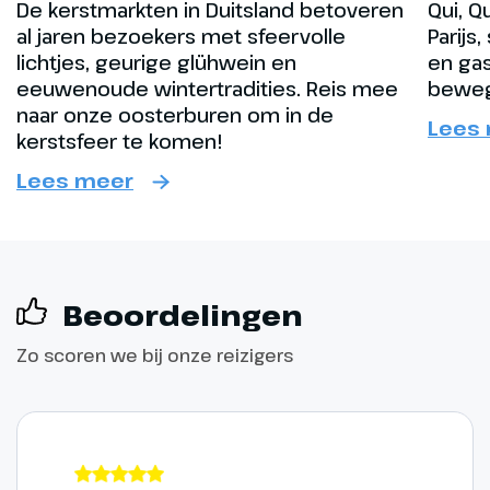
De kerstmarkten in Duitsland betoveren
Qui, Q
al jaren bezoekers met sfeervolle
Parijs,
lichtjes, geurige glühwein en
en gas
eeuwenoude wintertradities. Reis mee
beweg
naar onze oosterburen om in de
Lees
kerstsfeer te komen!
Lees meer
Beoordelingen
Zo scoren we bij onze reizigers