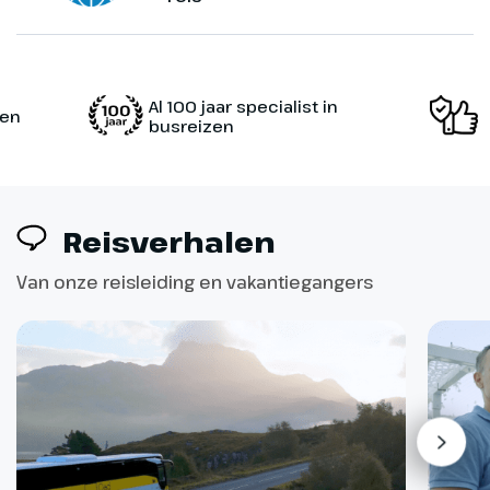
Al 100 jaar specialist in
zen
busreizen
Reisverhalen
Van onze reisleiding en vakantiegangers