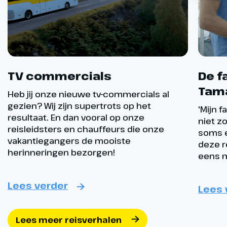
TV commercials
De f
Tam
Heb jij onze nieuwe tv-commercials al
gezien? Wij zijn supertrots op het
'Mijn f
resultaat. En dan vooral op onze
niet zo
reisleidsters en chauffeurs die onze
soms e
vakantiegangers de mooiste
deze r
herinneringen bezorgen!
eens m
Lees verder
Lees 
Lees meer reisverhalen