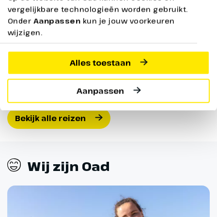
ontbijt & 3 dagen
vergelijkbare technologieën worden gebruikt.
10 d
onbeperkt entree
Onder
Aanpassen
kun je jouw voorkeuren
Half
wijzigen.
Bekijken
Prijs p.p. incl. alle bijkomende boekingskosten per
Alles toestaan
boeking o.b.v. 2 personen
Prijs 
boekin
Aanpassen
Bekijk alle reizen
Wij zijn Oad