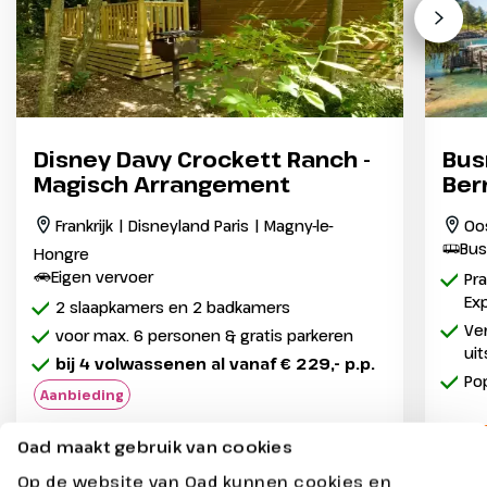
Disney Davy Crockett Ranch -
Bus
Magisch Arrangement
Ber
Frankrijk | Disneyland Paris | Magny-le-
Oos
Bus
Hongre
Eigen vervoer
Pra
Exp
2 slaapkamers en 2 badkamers
Ver
voor max. 6 personen & gratis parkeren
ui
bij 4 volwassenen al vanaf € 229,- p.p.
Pop
Aanbieding
Laats
Oad maakt gebruik van cookies
3 dagen - Incl.
vanaf
295,-
Op de website van Oad kunnen cookies en