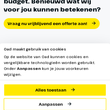
budget. Benieuwd wat wij
voor jou kunnen betekenen?
Vraag nu vrijblijvend een offerte aan!
Oad maakt gebruik van cookies
Lees hier meer over
Op de website van Oad kunnen cookies en
vergelijkbare technologieën worden gebruikt.
onze uitgevoerde reizen
Onder
Aanpassen
kun je jouw voorkeuren
wijzigen.
Alles toestaan
Aanpassen