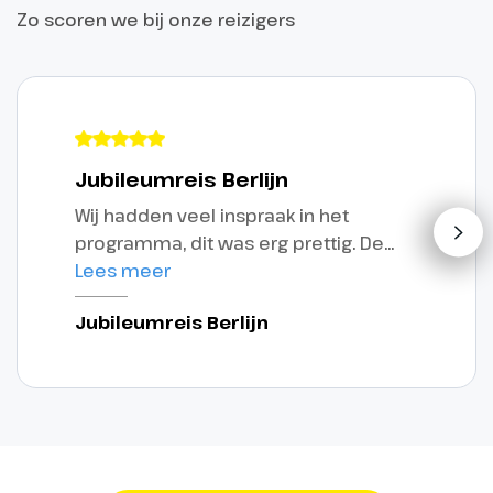
Zo scoren we bij onze reizigers
Jubileumreis Berlijn
Wij hadden veel inspraak in het
programma, dit was erg prettig. De
reis verliep ontzettend soepel en
Lees meer
georganiseerd. Een hele fijne partij
Jubileumreis Berlijn
om mee samen te werken, die echt
oog heeft voor een persoonlijke
invulling passend bij onze organisatie.