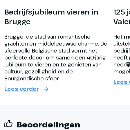
Bedrijfsjubileum vieren in
125 
Brugge
Vale
Brugge, de stad van romantische
Het mo
grachten en middeleeuwse charme. De
uitst
sfeervolle Belgische stad vormt het
bedrij
perfecte decor om samen een 40-jarig
heeft
jubileum te vieren en te genieten van
heerli
cultuur, gezelligheid en de
mogeli
Bourgondische sfeer.
Lees 
Lees verder
Beoordelingen