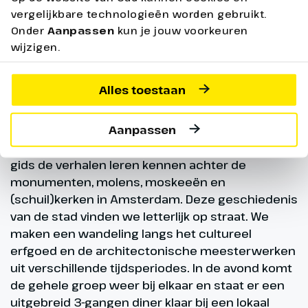
vergelijkbare technologieën worden gebruikt.
Amsterdam op eigen
Onder
Aanpassen
kun je jouw voorkeuren
gelegenheid
wijzigen.
We gaan er vandaag op uit om Amsterdam beter
Alles toestaan
te leren kennen. Van tevoren kon iedereen een
keuze maken uit 2 activiteiten. Ofwel genieten
van een fenomenaal uitzicht over de stad vanaf
Aanpassen
de A’DAM Toren of onder begeleiding van een
gids de verhalen leren kennen achter de
monumenten, molens, moskeeën en
(schuil)kerken in Amsterdam. Deze geschiedenis
van de stad vinden we letterlijk op straat. We
maken een wandeling langs het cultureel
erfgoed en de architectonische meesterwerken
uit verschillende tijdsperiodes. In de avond komt
de gehele groep weer bij elkaar en staat er een
uitgebreid 3-gangen diner klaar bij een lokaal