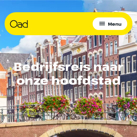
Menu
Bedrijfsreis naar
onze hoofdstad