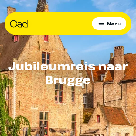
Menu
Jubileumreis naar
Brugge