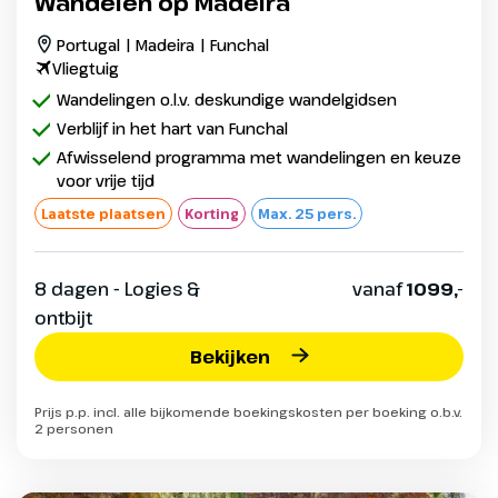
Wandelen op Madeira
Portugal | Madeira | Funchal
Vliegtuig
Wandelingen o.l.v. deskundige wandelgidsen
Verblijf in het hart van Funchal
Afwisselend programma met wandelingen en keuze
voor vrije tijd
Laatste plaatsen
Korting
Max. 25 pers.
8 dagen - Logies &
vanaf
1099,-
ontbijt
Bekijken
Prijs p.p. incl. alle bijkomende boekingskosten per boeking o.b.v.
2 personen