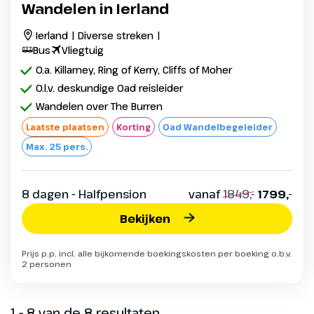
Wandelen in Ierland
Ierland | Diverse streken |
Bus
Vliegtuig
O.a. Killarney, Ring of Kerry, Cliffs of Moher
O.l.v. deskundige Oad reisleider
Wandelen over The Burren
Laatste plaatsen
Korting
Oad Wandelbegeleider
Max. 25 pers.
8 dagen - Halfpension
vanaf
1849,-
1799,-
Bekijken
Prijs p.p. incl. alle bijkomende boekingskosten per boeking o.b.v.
2 personen
1 - 8 van de 8 resultaten