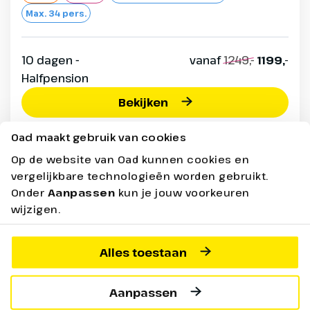
Max. 34 pers.
10 dagen -
vanaf
1249,-
1199,-
Halfpension
Bekijken
Oad maakt gebruik van cookies
Prijs p.p. incl. alle bijkomende boekingskosten per boeking o.b.v.
2 personen
Op de website van Oad kunnen cookies en
vergelijkbare technologieën worden gebruikt.
Onder
Aanpassen
kun je jouw voorkeuren
wijzigen.
Vertrekgarantie
Alles toestaan
Aanpassen