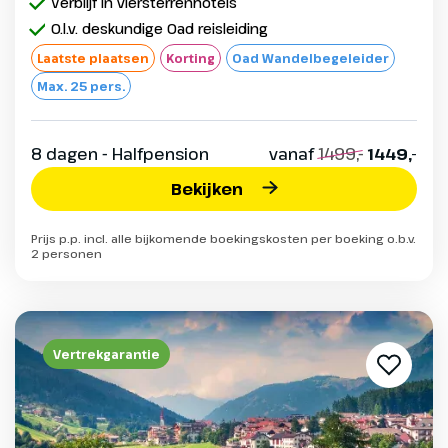
Verblijf in viersterrenhotels
O.l.v. deskundige Oad reisleiding
Laatste plaatsen
Korting
Oad Wandelbegeleider
Max. 25 pers.
8 dagen - Halfpension
vanaf
1499,-
1449,-
Bekijken
Prijs p.p. incl. alle bijkomende boekingskosten per boeking o.b.v.
2 personen
Vertrekgarantie