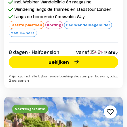
Incl. Webinar, Wandelclinic én magazine
Wandeling langs de Thames en stadstour Londen
Langs de beroemde Cotswolds Way
Laatste plaatsen
Korting
Oad Wandelbegeleider
Max. 34 pers.
8 dagen - Halfpension
vanaf
1549,-
1499,-
Bekijken
Prijs p.p. incl. alle bijkomende boekingskosten per boeking o.b.v.
2 personen
Vertrekgarantie