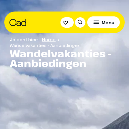
Menu
Je bent hier:
Home
Wandelvakanties - Aanbiedingen
Wandelvakanties -
Aanbiedingen