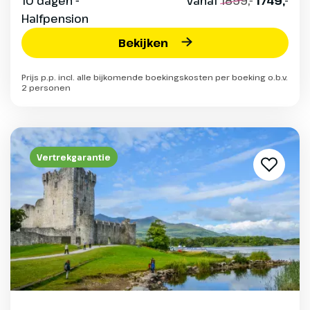
10 dagen -
vanaf
1899,-
1749,-
Halfpension
Bekijken
Prijs p.p. incl. alle bijkomende boekingskosten per boeking o.b.v.
2 personen
Vertrekgarantie