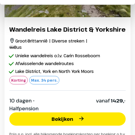
Wandelreis Lake District & Yorkshire
Groot-Brittannië | Diverse streken |
Bus
Unieke wandelreis o.l.v. Carin Rosseboom
Afwisselende wandelroutes
Lake District, York en North York Moors
Korting
Max. 34 pers.
10 dagen -
vanaf
1429,-
Halfpension
Bekijken
Prijs p.p. incl. alle bijkomende boekingskosten per boeking o.b.v.