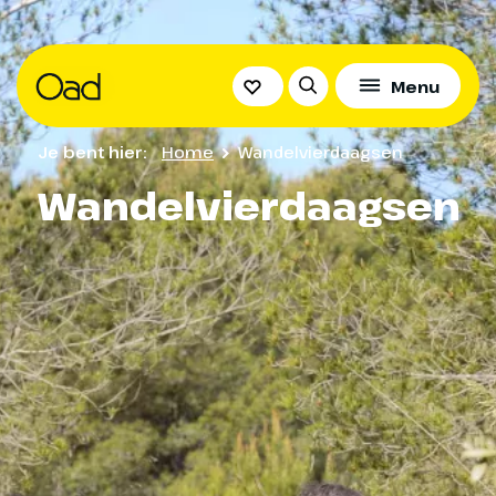
Menu
Je bent hier:
Home
Wandelvierdaagsen
Wandelvierdaagsen