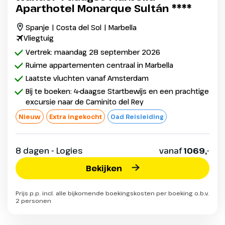
Aparthotel Monarque Sultán ****
Spanje | Costa del Sol | Marbella
Vliegtuig
Vertrek: maandag 28 september 2026
Ruime appartementen centraal in Marbella
Laatste vluchten vanaf Amsterdam
Bij te boeken: 4-daagse Startbewijs en een prachtige
excursie naar de Caminito del Rey
Nieuw
Extra ingekocht
Oad Reisleiding
8 dagen - Logies
vanaf
1069,-
Bekijken
Prijs p.p. incl. alle bijkomende boekingskosten per boeking o.b.v.
2 personen