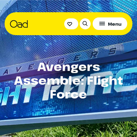
Menu
Avengers
Assemble: Flight
Force