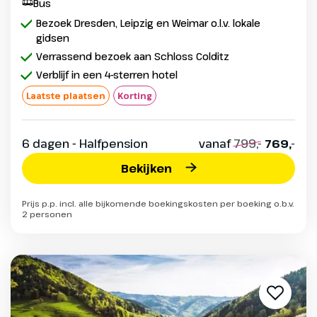
Bus
Bezoek Dresden, Leipzig en Weimar o.l.v. lokale
gidsen
Verrassend bezoek aan Schloss Colditz
Verblijf in een 4-sterren hotel
Laatste plaatsen
Korting
6 dagen - Halfpension
vanaf
799,-
769,-
Bekijken
Prijs p.p. incl. alle bijkomende boekingskosten per boeking o.b.v.
2 personen