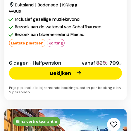
Duitsland | Bodensee | Kißlegg
Bus
Inclusief gezellige muziekavond
Bezoek aan de waterval van Schaffhausen
Bezoek aan bloemeneiland Mainau
Laatste plaatsen
Korting
6 dagen - Halfpension
vanaf
829,-
799,-
Bekijken
Prijs p.p. incl. alle bijkomende boekingskosten per boeking o.b.v.
2 personen
Bijna vertrekgarantie