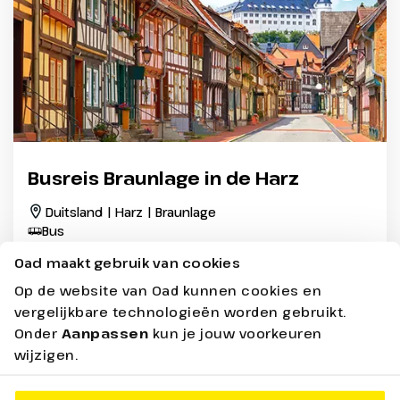
Busreis Braunlage in de Harz
Duitsland | Harz | Braunlage
Bus
Al jaren een vertrouwd Oad adres
Oad maakt gebruik van cookies
Inclusief dagtocht Erfurt en Weimar
Op de website van Oad kunnen cookies en
O.a. historisch Goslar en Stolberg
vergelijkbare technologieën worden gebruikt.
Onder
Aanpassen
kun je jouw voorkeuren
wijzigen.
8 dagen - Halfpension
vanaf
849,-
Bekijken