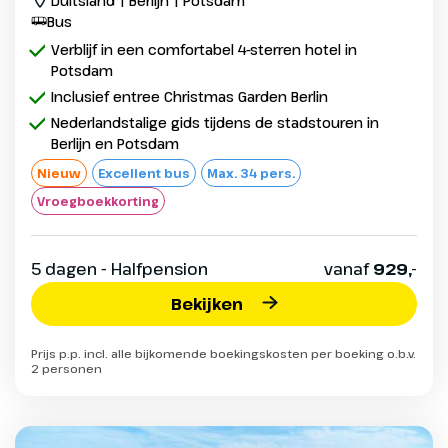
Duitsland | Berlijn | Potsdam
Bus
Verblijf in een comfortabel 4-sterren hotel in
Potsdam
Inclusief entree Christmas Garden Berlin
Nederlandstalige gids tijdens de stadstouren in
Berlijn en Potsdam
Nieuw
Excellent bus
Max. 34 pers.
Vroegboekkorting
5 dagen - Halfpension
vanaf
929,-
Bekijken
Prijs p.p. incl. alle bijkomende boekingskosten per boeking o.b.v.
2 personen