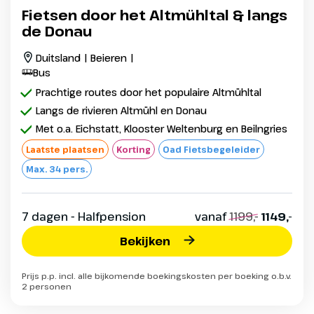
Fietsen door het Altmühltal & langs
de Donau
Duitsland | Beieren |
Bus
Prachtige routes door het populaire Altmühltal
Langs de rivieren Altmühl en Donau
Met o.a. Eichstatt, Klooster Weltenburg en Beilngries
Laatste plaatsen
Korting
Oad Fietsbegeleider
Max. 34 pers.
7 dagen - Halfpension
vanaf
1199,-
1149,-
Bekijken
Prijs p.p. incl. alle bijkomende boekingskosten per boeking o.b.v.
2 personen