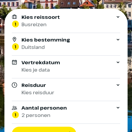
Kies reissoort
1
Busreizen
Kies bestemming
1
Duitsland
Vertrekdatum
Kies je data
Reisduur
Kies reisduur
Aantal personen
1
2 personen