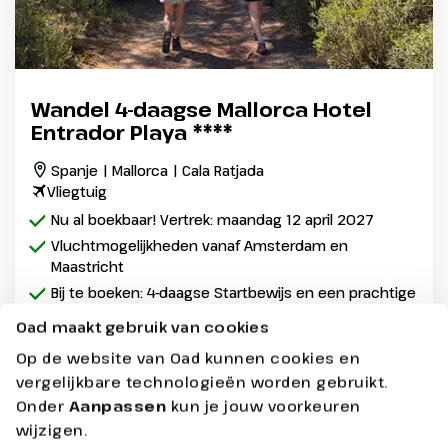
Wandel 4-daagse Mallorca Hotel
Entrador Playa ****
Spanje | Mallorca | Cala Ratjada
Vliegtuig
Nu al boekbaar! Vertrek: maandag 12 april 2027
Vluchtmogelijkheden vanaf Amsterdam en
Maastricht
Bij te boeken: 4-daagse Startbewijs en een prachtige
excursie naar Palma de Mallorca
Oad maakt gebruik van cookies
Op de website van Oad kunnen cookies en
8 dagen - Halfpension
vanaf
1069,-
vergelijkbare technologieën worden gebruikt.
Onder
Aanpassen
kun je jouw voorkeuren
Bekijken
wijzigen.