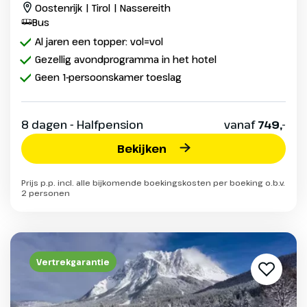
Oostenrijk | Tirol | Nassereith
Bus
Al jaren een topper: vol=vol
Gezellig avondprogramma in het hotel
Geen 1-persoonskamer toeslag
8 dagen - Halfpension
vanaf
749,-
Bekijken
Prijs p.p. incl. alle bijkomende boekingskosten per boeking o.b.v.
2 personen
Vertrekgarantie