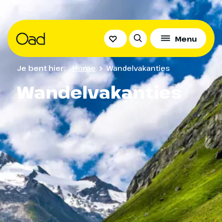
Menu
Je bent hier:
Home
Wandelvakanties
Wandelvakanties