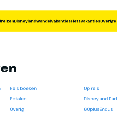
reizen
Disneyland
Wandelvakanties
Fietsvakanties
Overige
gen
n
Reis boeken
Op reis
Betalen
Disneyland Par
Overig
60plusEndus