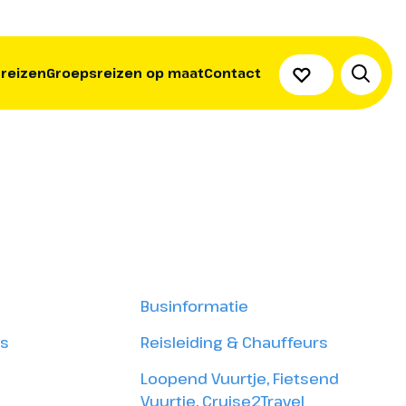
 reizen
Groepsreizen op maat
Contact
Businformatie
is
Reisleiding & Chauffeurs
Loopend Vuurtje, Fietsend
Vuurtje, Cruise2Travel