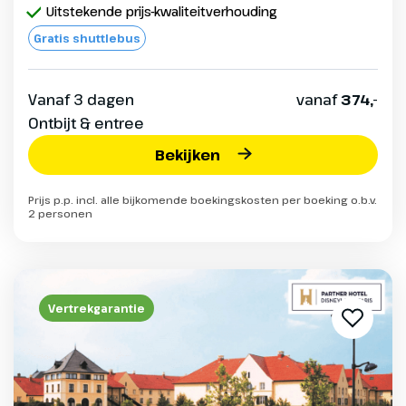
Uitstekende prijs-kwaliteitverhouding
Gratis shuttlebus
Vanaf 3 dagen
vanaf
374,-
Ontbijt & entree
Bekijken
Prijs p.p. incl. alle bijkomende boekingskosten per boeking o.b.v.
2 personen
Vertrekgarantie