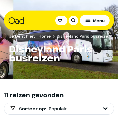
Menu
Je bent hier:
Home
Disneyland Paris busreizen
Disneyland Paris
busreizen
11 reizen gevonden
Sorteer op:
Populair