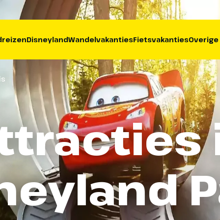
reizen
Disneyland
Wandelvakanties
Fietsvakanties
Overige
is
ttracties 
neyland P