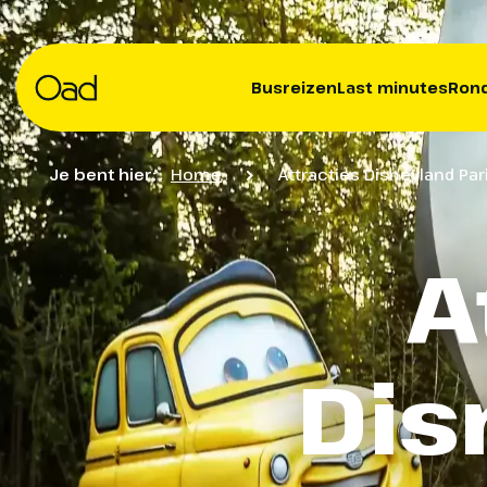
Busreizen
Last minutes
Rond
Je bent hier:
Home
Attracties Disneyland Par
A
Dis