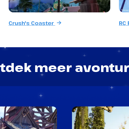
Crush's Coaster
RC 
tdek meer avontu