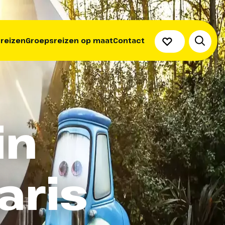
 reizen
Groepsreizen op maat
Contact
in
aris