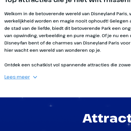
Welkom in de betoverende wereld van Disneyland Paris, waar dromen werkelijkheid worden en magie nooit ophoudt! Gelegen aan de poorten van de stad van de liefde, biedt dit betoverende Park een ongeëvenaarde mix van opwinding, verbeelding en pure m
Ontdek een schatkist vol spannende attracties die zowel 
Lees meer
Attract