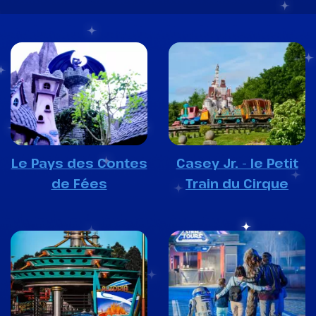
Le Pays des Contes
Casey Jr. - le Petit
de Fées
Train du Cirque