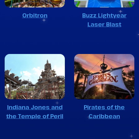
Orbitron
Buzz Lightyear
Laser Blast
Indiana Jones and
Pirates of the
the Temple of Peril
Caribbean