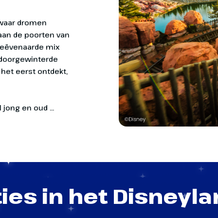
agie. Of je nu een doorgewinterde Disney-fan bent of de
jong en oud ...
ies in het Disneyl