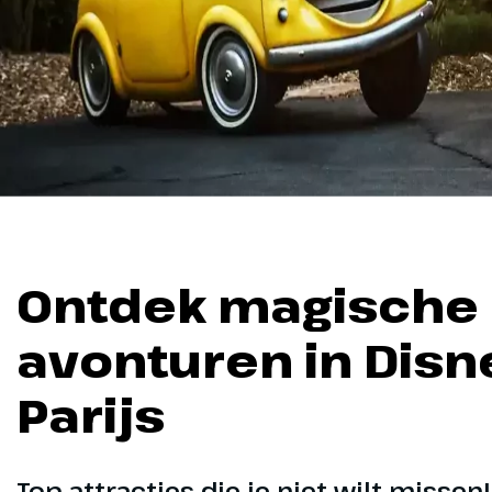
Ontdek magische
avonturen in Disn
Parijs
Top attracties die je niet wilt missen!