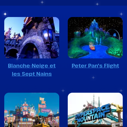
Blanche-Neige et
Peter Pan's Flight
les Sept Nains