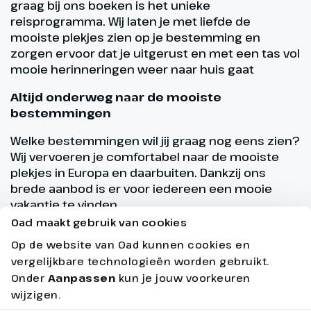
graag bij ons boeken is het unieke
reisprogramma. Wij laten je met liefde de
mooiste plekjes zien op je bestemming en
zorgen ervoor dat je uitgerust en met een tas vol
mooie herinneringen weer naar huis gaat
Altijd onderweg naar de mooiste
bestemmingen
Welke bestemmingen wil jij graag nog eens zien?
Wij vervoeren je comfortabel naar de mooiste
plekjes in Europa en daarbuiten. Dankzij ons
brede aanbod is er voor iedereen een mooie
vakantie te vinden.
Oad maakt gebruik van cookies
Boeken met zekerheid
Op de website van Oad kunnen cookies en
Wij vinden het belangrijk dat je zonder zorgen je
vergelijkbare technologieën worden gebruikt.
vakantie kunt boeken. Daarom bieden we het Oad
Onder
Aanpassen
kun je jouw voorkeuren
Zekerheidspakket aan. Daarmee ben je financieel
wijzigen.
zeker én je zit goed wanneer er voor of tijdens