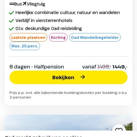
Bus
Vliegtuig
Heerlijke combinatie cultuur, natuur en wandelen
Verblijf in viersterrenhotels
O.l.v. deskundige Oad reisleiding
Laatste plaatsen
Korting
Oad Wandelbegeleider
Max. 25 pers.
8 dagen - Halfpension
vanaf
1499,-
1449,-
Bekijken
Prijs p.p. incl. alle bijkomende boekingskosten per boeking o.b.v.
2 personen