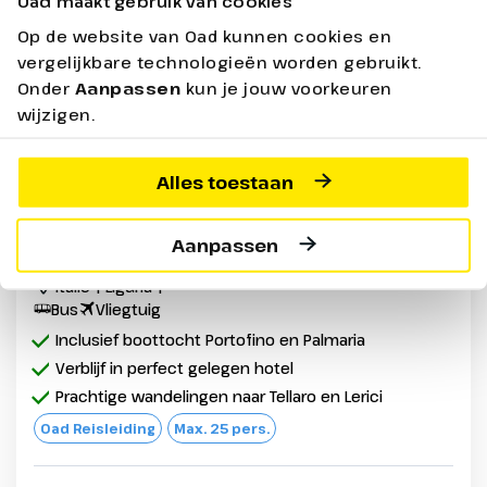
Oad maakt gebruik van cookies
Op de website van Oad kunnen cookies en
vergelijkbare technologieën worden gebruikt.
Onder
Aanpassen
kun je jouw voorkeuren
wijzigen.
Alles toestaan
Wandel- en excursiereis Cinque
Terre
Aanpassen
Italië | Liguria |
Bus
Vliegtuig
Inclusief boottocht Portofino en Palmaria
Verblijf in perfect gelegen hotel
Prachtige wandelingen naar Tellaro en Lerici
Oad Reisleiding
Max. 25 pers.