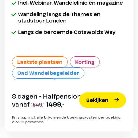
Incl. Webinar, Wandelclinic én magazine
Wandeling langs de Thames en
stadstour Londen
Langs de beroemde Cotswolds Way
Laatste plaatsen
Korting
Oad Wandelbegeleider
Max. 34 pers.
8 dagen - Halfpension
Bekijken
vanaf
1499,-
1549,-
Prijs p.p. incl. alle bijkomende boekingskosten per boeking
o.b.v. 2 personen