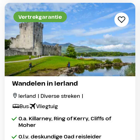
Vertrekgarantie
Wandelen in Ierland
Ierland | Diverse streken |
Bus
Vliegtuig
O.a. Killarney, Ring of Kerry, Cliffs of
Moher
O.l.v. deskundige Oad reisleider