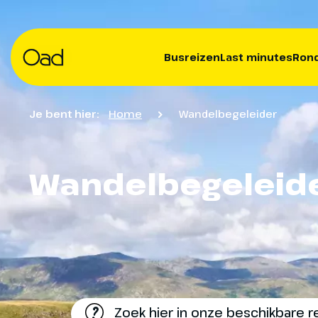
Busreizen
Last minutes
Rond
Je bent hier:
Home
Wandelbegeleider
Wandelbegeleid
?
Zoek hier in onze beschikbare r