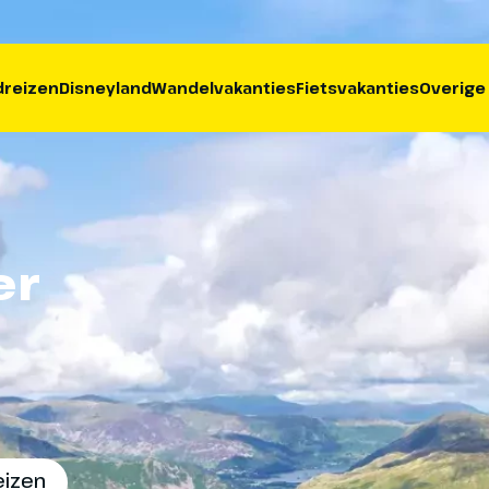
reizen
Disneyland
Wandelvakanties
Fietsvakanties
Overige
er
eizen