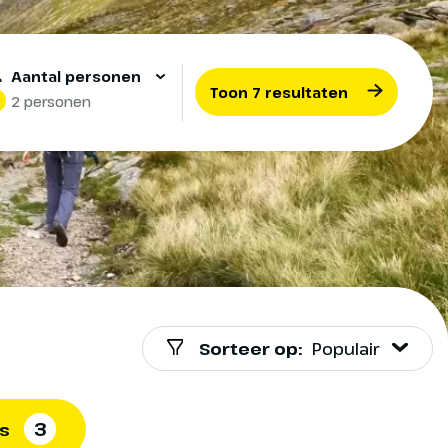
Aantal personen
Toon 7 resultaten
2 personen
Sorteer op:
Populair
3
rs