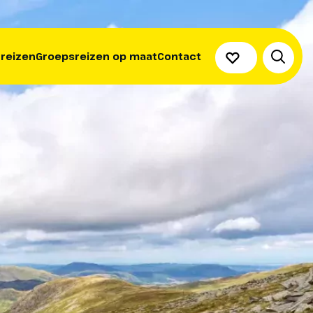
 reizen
Groepsreizen op maat
Contact