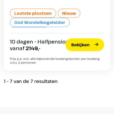
Laatste plaatsen
Nieuw
Oad Wandelbegeleider
Max. 34 pers.
10 dagen - Halfpension
Bekijken
vanaf
2149,-
Prijs p.p. incl. alle bijkomende boekingskosten per boeking
o.b.v. 2 personen
1 - 7 van de 7 resultaten