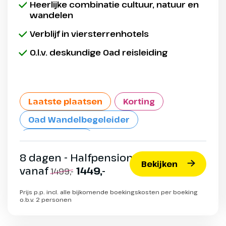
Heerlijke combinatie cultuur, natuur en
wandelen
Verblijf in viersterrenhotels
O.l.v. deskundige Oad reisleiding
Laatste plaatsen
Korting
Oad Wandelbegeleider
Max. 25 pers.
8 dagen - Halfpension
Bekijken
vanaf
1449,-
1499,-
Prijs p.p. incl. alle bijkomende boekingskosten per boeking
o.b.v. 2 personen