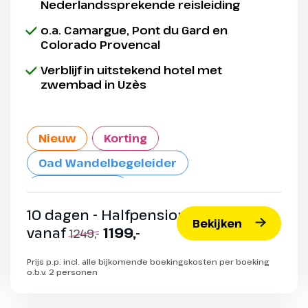
Nederlandssprekende reisleiding
o.a. Camargue, Pont du Gard en
Colorado Provencal
Verblijf in uitstekend hotel met
zwembad in Uzès
Nieuw
Korting
Oad Wandelbegeleider
Max. 34 pers.
10 dagen - Halfpension
Bekijken
vanaf
1199,-
1249,-
Prijs p.p. incl. alle bijkomende boekingskosten per boeking
o.b.v. 2 personen