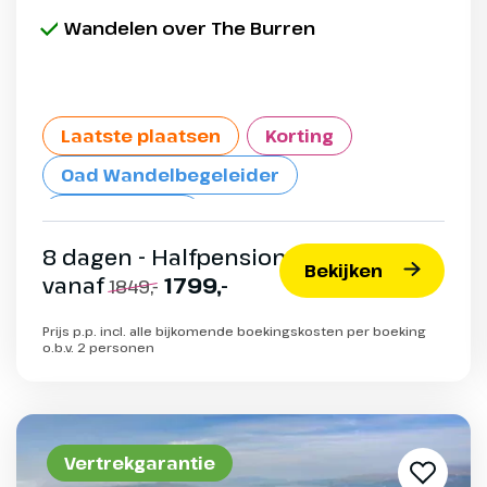
Wandelen over The Burren
Laatste plaatsen
Korting
Oad Wandelbegeleider
Max. 25 pers.
8 dagen - Halfpension
Bekijken
vanaf
1799,-
1849,-
Prijs p.p. incl. alle bijkomende boekingskosten per boeking
o.b.v. 2 personen
Vertrekgarantie