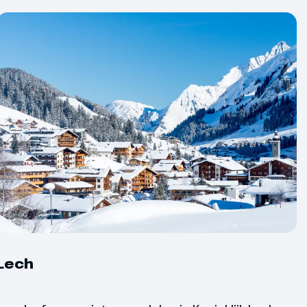
om deel te nemen aan een langlaufinstructie.
 het leuk vindt. Na een halve dag les kun je al
n langlaufen. Leuk om het eens te proberen
ring
 (bij te boeken op bestemming)
Lech
 geldt een minimum aantal deelnemers
inder deelnemers kan de reis helaas