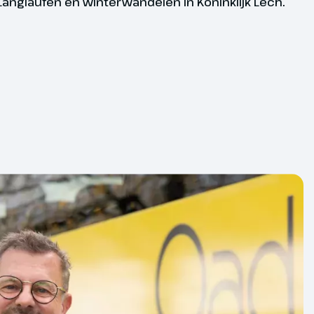
Langlaufen en winterwandelen in Koninklijk Lech.
 Mocht dit gebeuren dan word je altijd
en en ontvang je tijdig bericht.
eriaal op jouw langlaufreis, bij
duur is dit:
gratis langlaufset. Wij regelen dat
 uiterlijk 8 dagen voor vertrek;
aat is afgesteld.
 dagen: uiterlijk 14 dagen voor vertrek;
en: uiterlijk 21 dagen voor vertrek.
uw groepsreis geldt altijd als