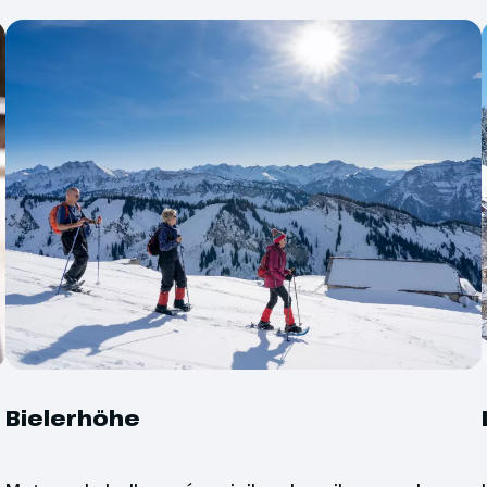
graag de mogelijkheid 
ructie
Zo ontdek je direct of je
prima zelf stukken gaa
 te
dus.
Annuleringsverzeke
Reisverzekering
ninklijke Lech vind je
Optionele excursies
 loipen voor een heerlijke dag
olg de Lech-Zug Loipe langs de
r het bos naar Zug. Ga je vandaag
 heb je de keuze uit 40 kilometer
eerde wandelpaden. In het dorp
ekker lunchen of genieten van een
Bielerhöhe
ntal
j het beroemde Gasthof Post.
Voor alle groepsreizen
van 25 personen. Met m