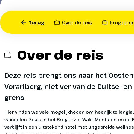
winterweek om heerlijk t
langlaufen.
Op
Terug
Over de reis
Program
Op
Heenreis
Dag 1
Over de reis
Na een lekker
Op
naar Oostenri
Deze reis brengt ons naar het Oosten
Feldkirch gen
Vorarlberg, niet ver van de Duitse- en
Op
Optioneel
grens.
Op
Langlaufen. 
Hier vinden we vele mogelijkheden om heerlijk te langla
wandelen. Zoals in het Bregenzer Wald, Montafon en de 
leren het je
verblijft in een uitstekend hotel met uitgebreide wellnes
Op