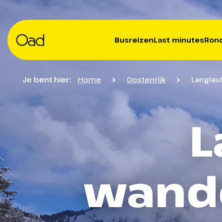
Busreizen
Last minutes
Rond
Je bent hier:
Home
Oostenrijk
Langlauf
L
wande