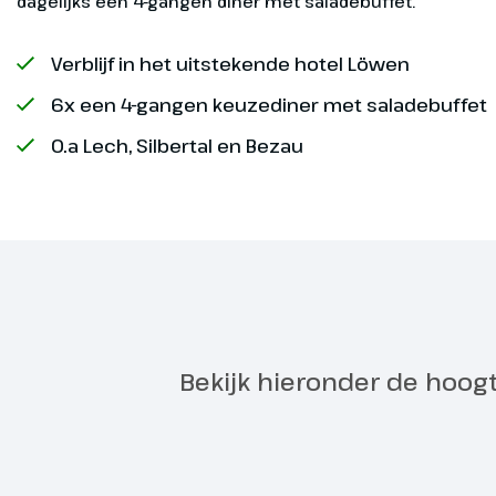
dagelijks een 4-gangen diner met saladebuffet.
Verblijf in het uitstekende hotel Löwen
6x een 4-gangen keuzediner met saladebuffet
O.a Lech, Silbertal en Bezau
Langlaufi
Dag 2
We rijden na
bergwereld vi
Silbertal kri
zelf de loipe 
winterwandel
Bekijk hieronder de hoog
Exclusief
Hoogtepu