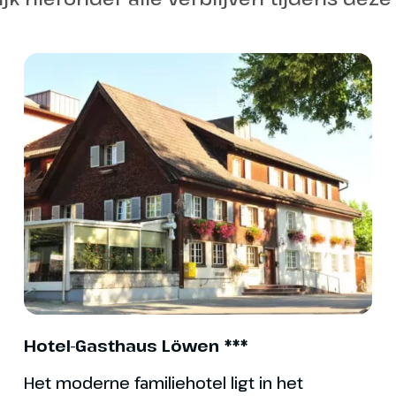
mee te
Kleding: sneldrogen
ort Park Sulzberg
waterdichte wandel
de Duitse grens vinden we het
valt de sneeuw makke
c Sport Park Sulzberg. In dit
wandelschoenen bie
rum heb je de keuze uit
gladde ondergrond. 
e loipen door de mooie
mgeving. Niet alleen langlaufers
natte voeten te voo
bied te waarderen, ook de
ebben hier voldoende
Voor de wandelaars 
Hotel-Gasthaus Löwen ***
n.
snowsteps zijn makk
Het moderne familiehotel ligt in het
plaatsen en zorgen 