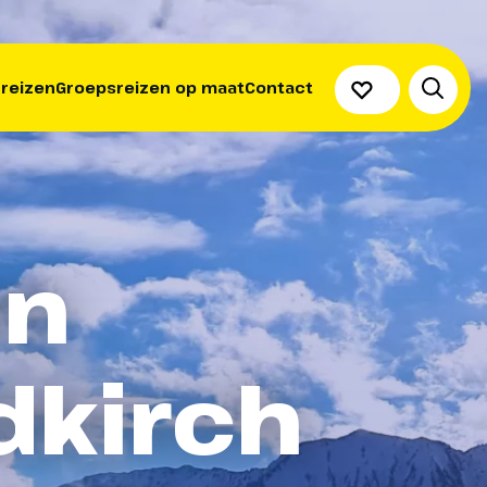
 reizen
Groepsreizen op maat
Contact
en
dkirch