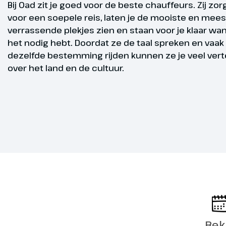
Gegarandee
Bij Oad zit je goed voor de beste chauffeurs. Zij zo
voor een soepele reis, laten je de mooiste en mees
vertrek
verrassende plekjes zien en staan voor je klaar wann
het nodig hebt. Doordat ze de taal spreken en vaak
dezelfde bestemming rijden kunnen ze je veel vert
Reisbegelei
over het land en de cultuur.
Silvretta
Dag 5
Vandaag word
naar de Silvr
kabelbaan en 
inbegrepen, ko
betalen). Op
je prachtige
een ware bel
Bek