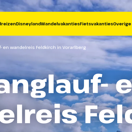
reizen
Disneyland
Wandelvakanties
Fietsvakanties
Overige
- en wandelreis Feldkirch in Vorarlberg
anglauf- 
lreis Fel