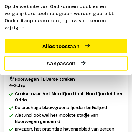
Op de website van Oad kunnen cookies en
vergelijkbare technologieën worden gebruikt.
Onder
Aanpassen
kun je jouw voorkeuren
wijzigen.
Alles toestaan
Cruise Noorse Fjorden met het
Aanpassen
Nordfjord
Noorwegen | Diverse streken |
Schip
Cruise naar het Nordfjord incl. Nordfjordeid en
Odda
De prachtige blauwgroene fjorden bij Eidfjord
Alesund, ook wel het mooiste stadje van
Noorwegen genoemd
Bryggen, het prachtige havengebied van Bergen