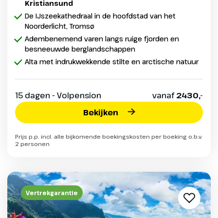
Kristiansund
De IJszeekathedraal in de hoofdstad van het
Noorderlicht, Tromsø
Adembenemend varen langs ruige fjorden en
besneeuwde berglandschappen
Alta met indrukwekkende stilte en arctische natuur
15 dagen - Volpension
vanaf
2430,-
Bekijken
Prijs p.p. incl. alle bijkomende boekingskosten per boeking o.b.v.
2 personen
Vertrekgarantie