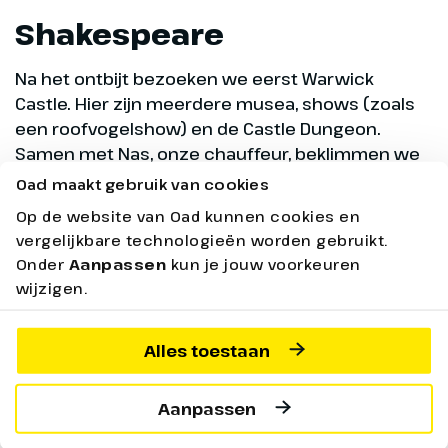
Shakespeare
Na het ontbijt bezoeken we eerst Warwick
Castle. Hier zijn meerdere musea, shows (zoals
een roofvogelshow) en de Castle Dungeon.
Samen met Nas, onze chauffeur, beklimmen we
de toren van het kasteel. In de middag bezoeken
Oad maakt gebruik van cookies
we Stratford-upon-Avon, de geboorteplaats van
Op de website van Oad kunnen cookies en
William Shakespeare. We kregen genoeg vrije tijd
vergelijkbare technologieën worden gebruikt.
om de plaats de verkennen en lekker te gaan
Onder
Aanpassen
kun je jouw voorkeuren
lunchen. Wij bezoeken Shakespeares
wijzigen.
geboortehuis en we ontdekken een heel leuk
winkeltje waar ze de Engelse fudge maken. We
Alles toestaan
krijgen hier uitleg over en mogen natuurlijk de
heerlijke fudge ook proeven. We sluiten de dag af
in Bourton-on-the-Water, ook wel het Venetië van
Aanpassen
de Cotswolds genoemd. Een heel gezellig