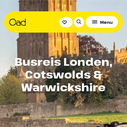
Menu
Busreis Londen,
Cotswolds &
Warwickshire