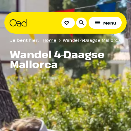
Menu
Je bent hier:
Home
Wandel 4-Daagse Mallorca
Wandel 4-Daagse
Mallorca