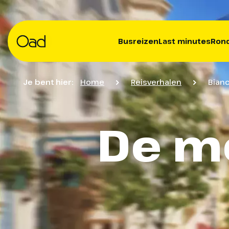
Busreizen
Last minutes
Rond
Je bent hier:
Home
Reisverhalen
Bian
De m