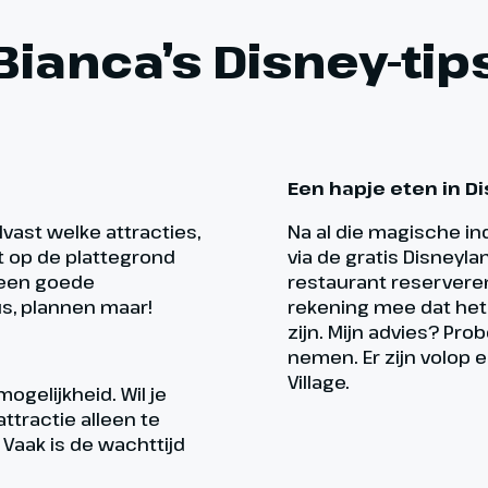
Bianca’s Disney-tip
Een hapje eten in D
lvast welke attracties,
Na al die magische ind
t op de plattegrond
via de gratis Disneyla
e een goede
restaurant reserveren
s, plannen maar!
rekening mee dat het 
zijn. Mijn advies? Prob
nemen. Er zijn volop 
Village.
ogelijkheid. Wil je
attractie alleen te
. Vaak is de wachttijd