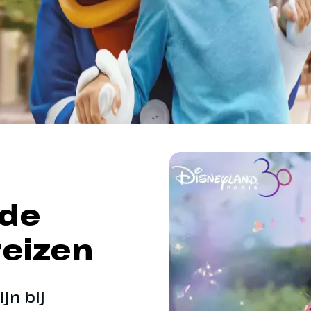
 de
eizen
jn bij