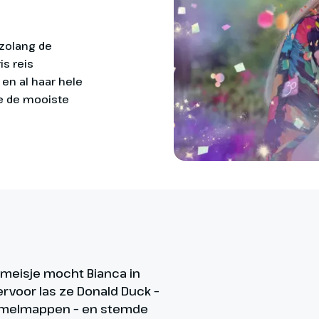
 zolang de
is reis
 en al haar hele
ze de mooiste
ig meisje mocht Bianca in
ervoor las ze Donald Duck –
zamelmappen – en stemde