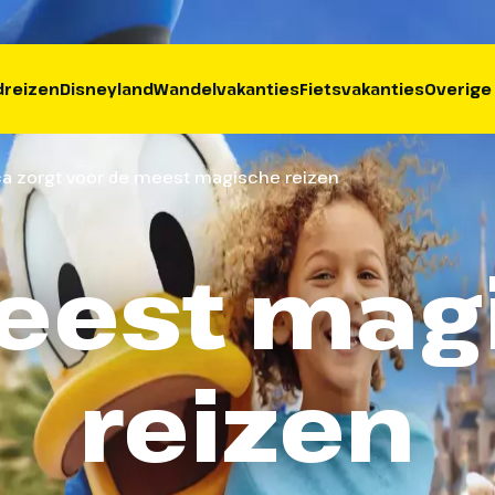
reizen
Disneyland
Wandelvakanties
Fietsvakanties
Overige
ca zorgt voor de meest magische reizen
eest mag
reizen