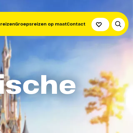
 reizen
Groepsreizen op maat
Contact
ische