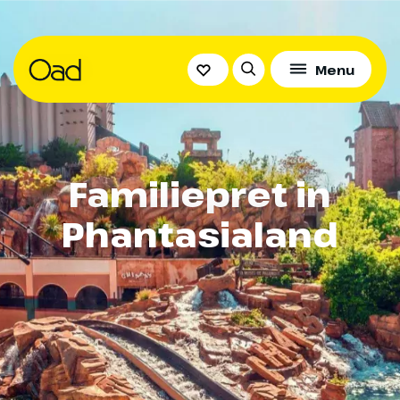
Menu
Familiepret in
Phantasialand