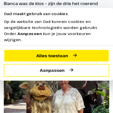
Bianca was de klos – zijn de drie het roerend
eens: “We hebben al vele waterattracties gehad,
Oad maakt gebruik van cookies
maar de Chiapas is echt bijzonder!” Met een
Op de website van Oad kunnen cookies en
afdaling van 53° graden is het de steilste
vergelijkbare technologieën worden gebruikt.
waterbaan ter wereld!
Onder
Aanpassen
kun je jouw voorkeuren
wijzigen.
Alles toestaan
Aanpassen