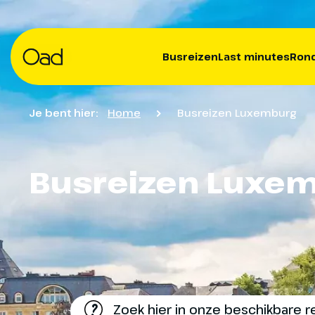
Busreizen
Last minutes
Rond
Je bent hier:
Home
Busreizen Luxemburg
Busreizen Luxe
?
Zoek hier in onze beschikbare r