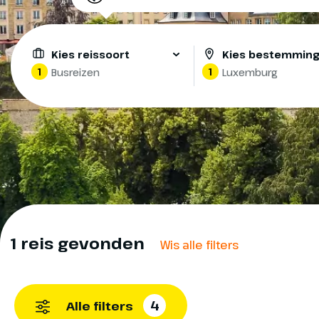
Kies reissoort
Kies bestemmin
1
1
Busreizen
Luxemburg
1 reis gevonden
Wis alle filters
4
Alle filters