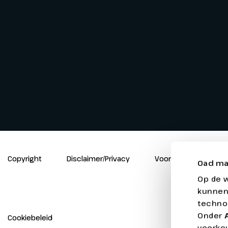
Copyright
Disclaimer/Privacy
Voorwaarden
Oad ma
Op de 
kunnen
techno
Onder
Cookiebeleid
voorkeu