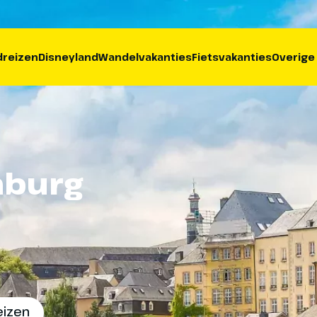
reizen
Disneyland
Wandelvakanties
Fietsvakanties
Overige
mburg
eizen