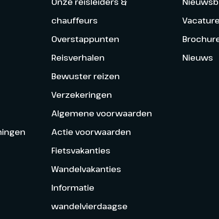
Onze reisleiders &
Nieuwsbr
chauffeurs
Vacatur
Overstappunten
Brochur
Reisverhalen
Nieuws
Bewuster reizen
Verzekeringen
Algemene voorwaarden
mingen
Actie voorwaarden
Fietsvakanties
Wandelvakanties
Informatie
wandelvierdaagse