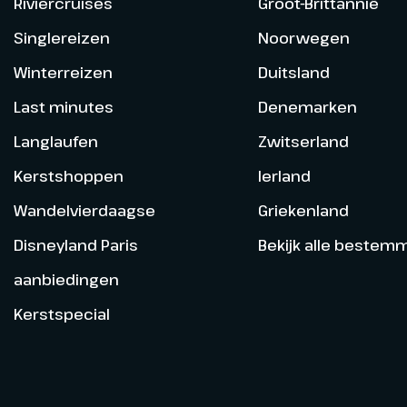
Riviercruises
Groot-Brittannië
Singlereizen
Noorwegen
Winterreizen
Duitsland
Last minutes
Denemarken
Langlaufen
Zwitserland
Kerstshoppen
Ierland
Wandelvierdaagse
Griekenland
Disneyland Paris
Bekijk alle bestem
aanbiedingen
Kerstspecial