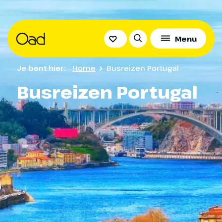
Menu
Je bent hier:
Home
Busreizen Portugal
Busreizen Portugal