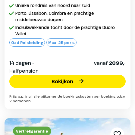
Unieke rondreis van noord naar zuid
Porto, Lissabon, Coimbra en prachtige
middeleeuwse dorpen
Indrukwekkende tocht door de prachtige Duoro
Vallei
Oad Reisleiding
Max. 25 pers.
14 dagen -
vanaf
2899,-
Halfpension
Bekijken
Prijs p.p. incl. alle bijkomende boekingskosten per boeking o.b.v.
2 personen
Vertrekgarantie