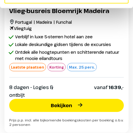
Vlieg-busreis Bloemrijk Madeira
Portugal | Madeira | Funchal
Vliegtuig
Verblijf in luxe 5-sterren hotel aan zee
Lokale deskundige gidsen tijdens de excursies
Ontdek alle hoogtepunten en schitterende natuur
met mooie eilandtours
Laatste plaatsen
Korting
Max. 25 pers.
8 dagen - Logies &
vanaf
1639,-
ontbijt
Bekijken
Prijs p.p. incl. alle bijkomende boekingskosten per boeking o.b.v.
2 personen