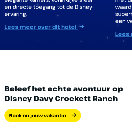
en directe toegang tot de Disney-
waardo
ervaring.
superh
een ve
Lees meer over dit hotel
Lees 
Beleef het echte avontuur op
Disney Davy Crockett Ranch
Boek nu jouw vakantie