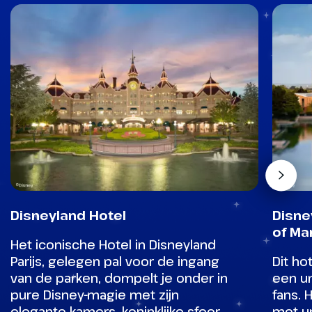
Disneyland Hotel
Disne
of Ma
Het iconische Hotel in Disneyland
Parijs, gelegen pal voor de ingang
Dit hot
van de parken, dompelt je onder in
een un
pure Disney-magie met zijn
fans. 
elegante kamers, koninklijke sfeer
met u