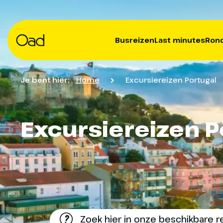
Busreizen
Last minutes
Rond
Je bent hier:
Home
Excursiereizen Portugal
Excursiereizen P
?
Zoek hier in onze beschikbare r