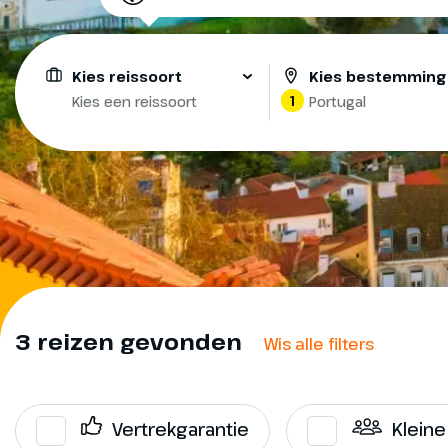
Kies reissoort
Kies bestemming
1
Kies een reissoort
Portugal
3 reizen gevonden
Wis alle filters
Vertrekgarantie
Klein