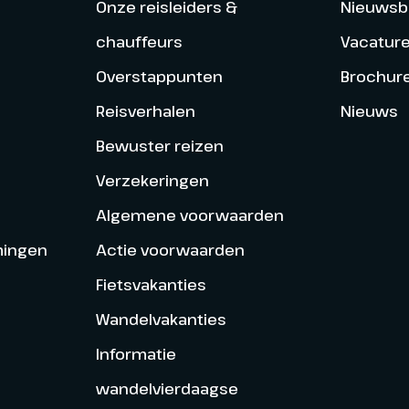
Onze reisleiders &
Nieuwsbr
chauffeurs
Vacatur
Overstappunten
Brochur
Reisverhalen
Nieuws
Bewuster reizen
Verzekeringen
Algemene voorwaarden
mingen
Actie voorwaarden
Fietsvakanties
Wandelvakanties
Informatie
wandelvierdaagse