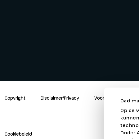
Copyright
Disclaimer/Privacy
Voorwaarden
Oad ma
Op de 
kunnen
techno
Onder
Cookiebeleid