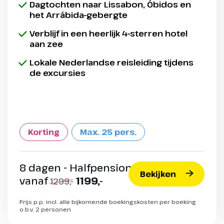
Dagtochten naar Lissabon, Óbidos en
het Arrábida-gebergte
Verblijf in een heerlijk 4-sterren hotel
aan zee
Lokale Nederlandse reisleiding tijdens
de excursies
Korting
Max. 25 pers.
8 dagen - Halfpension
Bekijken
vanaf
1199,-
1299,-
Prijs p.p. incl. alle bijkomende boekingskosten per boeking
o.b.v. 2 personen