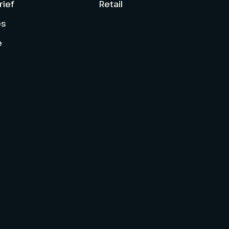
ief
Retail
es
e