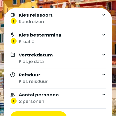
Kies reissoort
1
Rondreizen
Kies bestemming
1
Kroatië
Vertrekdatum
Kies je data
Reisduur
Kies reisduur
Aantal personen
1
2 personen