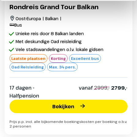
Rondreis Grand Tour Balkan
Oost-Europa | Balkan |
Bus
Unieke reis door 8 Balkan landen
Met deskundige Oad reisleiding
Vele stadswandelingen o.l.v. lokale gidsen
Laatste plaatsen
Korting
Excellent bus
Oad Reisleiding
Max. 34 pers.
17 dagen -
vanaf
2999,-
2799,-
Halfpension
Bekijken
Prijs p.p. incl. alle bijkomende boekingskosten per boeking o.b.v.
2 personen