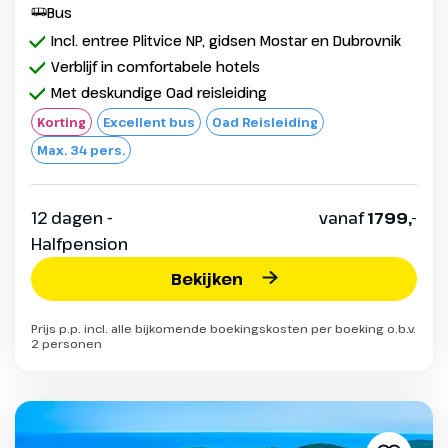
Bus
Incl. entree Plitvice NP, gidsen Mostar en Dubrovnik
Verblijf in comfortabele hotels
Met deskundige Oad reisleiding
Korting
Excellent bus
Oad Reisleiding
Max. 34 pers.
12 dagen -
vanaf
1799,-
Halfpension
Bekijken
Prijs p.p. incl. alle bijkomende boekingskosten per boeking o.b.v.
2 personen