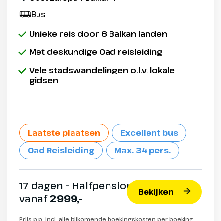
Bus
Unieke reis door 8 Balkan landen
Met deskundige Oad reisleiding
Vele stadswandelingen o.l.v. lokale
gidsen
Laatste plaatsen
Excellent bus
Oad Reisleiding
Max. 34 pers.
17 dagen - Halfpension
Bekijken
vanaf
2999,-
Prijs p.p. incl. alle bijkomende boekingskosten per boeking