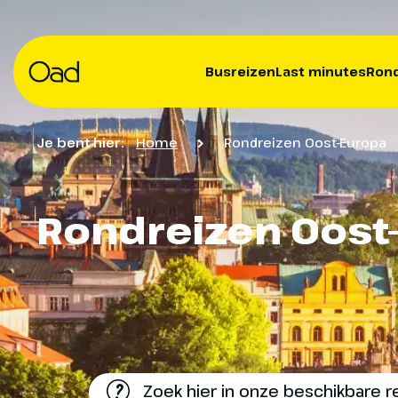
Busreizen
Last minutes
Rond
Je bent hier:
Home
Rondreizen Oost-Europa
Rondreizen Oost
?
Zoek hier in onze beschikbare r