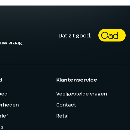
Dat zit goed.
ouw vraag.
d
Klantenservice
goed
Veelgestelde vragen
erheden
Contact
ief
Retail
es