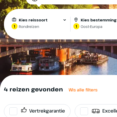
Kies reissoort
Kies bestemming
1
1
Rondreizen
Oost-Europa
4 reizen gevonden
Wis alle filters
Vertrekgarantie
Excell