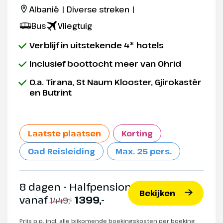
Albanië | Diverse streken |
Bus
Vliegtuig
Verblijf in uitstekende 4* hotels
Inclusief boottocht meer van Ohrid
O.a. Tirana, St Naum Klooster, Gjirokastër
en Butrint
Laatste plaatsen
Korting
Oad Reisleiding
Max. 25 pers.
8 dagen - Halfpension
Bekijken
vanaf
1399,-
1449,-
Prijs p.p. incl. alle bijkomende boekingskosten per boeking