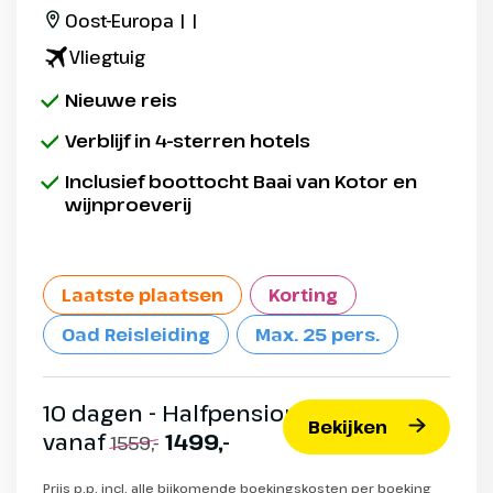
Oost-Europa | |
Vliegtuig
Nieuwe reis
Verblijf in 4-sterren hotels
Inclusief boottocht Baai van Kotor en
wijnproeverij
Laatste plaatsen
Korting
Oad Reisleiding
Max. 25 pers.
10 dagen - Halfpension
Bekijken
vanaf
1499,-
1559,-
Prijs p.p. incl. alle bijkomende boekingskosten per boeking