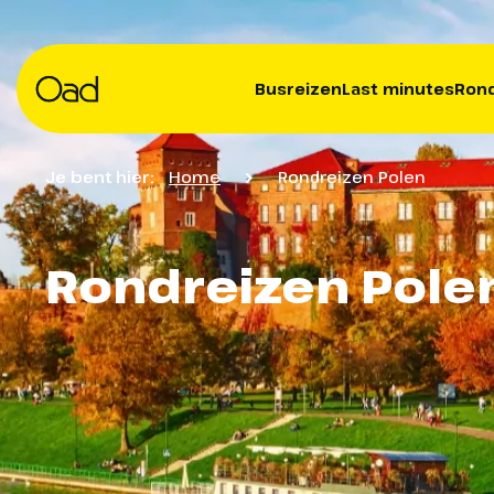
Busreizen
Last minutes
Rond
Je bent hier:
Home
Rondreizen Polen
Rondreizen Pole