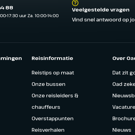
44 88
Veelgestelde vragen
:00-17:30 uur Za. 10:00-14:00
Vind snel antwoord op j
mmingen
Reisinformatie
Over Oa
Reistips op maat
Dat zit 
Onze bussen
Oad zek
Onze reisleiders &
Nieuwsbr
chauffeurs
Vacatur
Overstappunten
Brochur
Reisverhalen
Nieuws