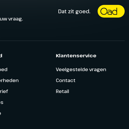
Dat zit goed.
ouw vraag.
d
Klantenservice
goed
Veelgestelde vragen
erheden
Contact
ief
Retail
es
e