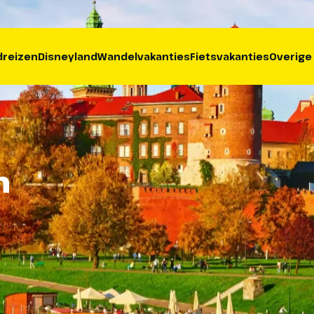
reizen
Disneyland
Wandelvakanties
Fietsvakanties
Overige
n