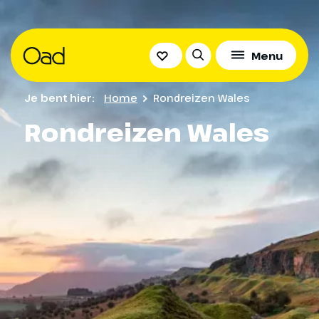
Menu
Je bent hier:
Home
Rondreizen Wales
Rondreizen Wales