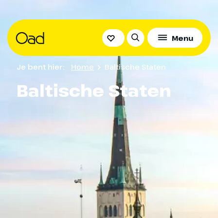
Menu
Je bent hier:
Home
Baltische Staten
Baltische Staten