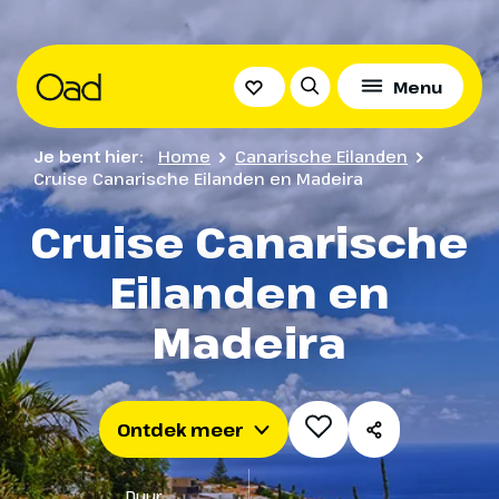
Praktische
Overige informatie
Het volledige
Menu
Informatie
programma
Aanvullende informatie over de reis
Bekijk hieronder alle praktische informatie over jo
Je bent hier:
Home
Canarische Eilanden
Bekijk hieronder het volledige programma
Entertainment en
Dineren en
reis
Cruise Canarische Eilanden en Madeira
activiteiten
borrelen aan
Cruise Canarische
boord
Heb ik een paspoort nodig?
Ontdek entertainment van wereldklasse en de vel
Eilanden en
top-activiteiten
Ga mee op smaakavontuur in de verschillende
Voor cruises binnen de Europese Unie kan een
Altijd inbegrepen
restaurants op de MSC Fantasia
identiteitskaart (ID-kaart) volstaan. Wij raden altijd
Madeira
aan een paspoort mee te nemen, zelfs als het niet
Vlucht Amsterdam / Tenerife Sud v.v. per Transavia
De Aqua Park Pool Area
strikt vereist is, voor het geval je onverwacht het
Zanzibar Buffet Restaurant - Inbegrepen
Activiteiten aan boord
schip moet verlaten (bijv. bij ziekte) of als een
Overnachtingen in een 4-sterren hotel op dag 1
Ontdek meer
cruise binnen de Europese Unie onverwacht moet
en dag 9 in Santa Cruz de Tenerife op basis van
Restaurants aan boord
De Aqua Park Pool Area is het centrale
uitwijken naar een haven buiten de Europese Unie.
logies en ontbijt
buitendek van de MSC Fantasia, met een
Zanzibar is het informele buffetrestaurant
Duur