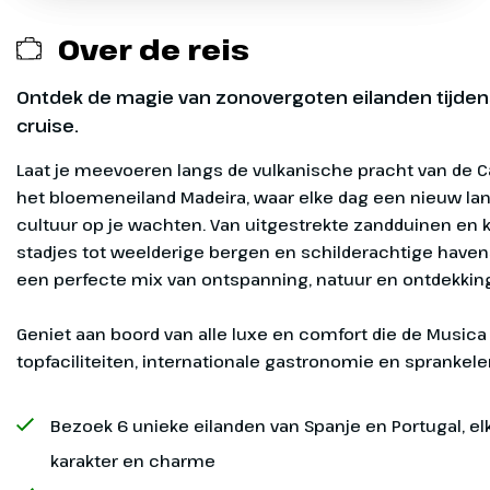
nemen, zelfs voor reizen binnen de Europese
Deelname aan alle evenementen en meeste
internationale gastronomie en
Fantasia pools
Over de reis
Unie. Cruises kunnen onverwachte
faciliteiten aan boord
sprankelend entertainment.
Fantasia restaurants
routewijzigingen maken en een paspoort geeft
Ontdek de magie van zonovergoten eilanden tijden
Havengelden, taxen en toeristenbelasting
je veel meer flexibiliteit.
MSC Aurea Spa
cruise.
Il Cerchio d'Oro Restaurant - Inbegrepen
Activiteiten aan boord
Reserveringskosten € 35 per boeking
Laat je meevoeren langs de vulkanische pracht van de C
Restaurants aan boord
De MSC Aurea Spa is de luxe
het bloemeneiland Madeira, waar elke dag een nieuw l
Calamiteitenfonds € 2,50 per boeking
wellnessruimte op de Fantasia
Il Cerchio d’Oro is een elegant
cultuur op je wachten. Van uitgestrekte zandduinen en kl
In- en ontschepen
geïnspireerd op Aziatische tradities. Je
hoofdrestaurant waar je aan tafel bediend
stadjes tot weelderige bergen en schilderachtige havens
SGR-bijdrage € 5 p.p.
vindt er een rustgevende sfeer met een
wordt. Je kiest uit een gevarieerd à-la-
een perfecte mix van ontspanning, natuur en ontdekking
Om het incheckproces in de haven sneller te laten
uitgebreid aanbod aan massages,
cartemenu met internationale en
verlopen, vragen we je om vooraf je gegevens aan
schoonheidsbehandelingen, sauna’s en
mediterrane gerechten, verdeeld over
Geniet aan boord van alle luxe en comfort die de Musica
de rederij door te geven. In de handleiding die je
een stoombad. Hier ervaar je ultieme
meerdere gangen. De sfeer is rustig en
topfaciliteiten, internationale gastronomie en sprankel
ontvangt, vind je de stappen voor
online
ontspanning, terwijl het serene interieur
verzorgd, met een klassieke cruise-
Exclusief
inchecken
.
en zachte geuren bijdragen aan een zen-
ervaring. Dit restaurant is ideaal voor een
Bezoek 6 unieke eilanden van Spanje en Portugal, e
Dag 1
ervaring. Ideaal om jezelf je verwennen
ontspannen diner in een stijlvolle setting.
Extra diensten aan boord
Bij aankomst in de cruiseterminal toon je je
karakter en charme
tijdens de cruise.
boardingpass en paspoort. Vervolgens ontvang je