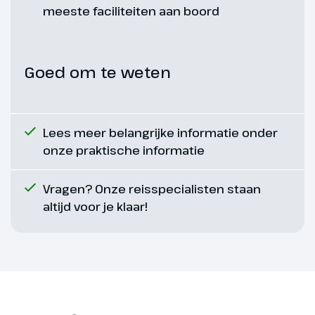
Mobiliteit, gezondheid en conditie
meeste faciliteiten aan boord
Voor een optimale reiservaring verwachten we dat
reizigers over een basisconditie en goede
Goed om te weten
mobiliteit beschikken. We gaan ervan uit dat onze
Dag 7
gasten zelfstandig kunnen voorzien in hun
dagelijkse behoeften. In uitzonderlijke gevallen kan
Las Palmas, Gran Canaria
MSC, zowel aan boord als aan wal, een reiziger met
Lees meer belangrijke informatie onder
Aankomst 07.00 uur, vertrek
een beperking weigeren als deze niet voldoet aan
onze praktische informatie
16.00 uur
de veiligheidsvoorschriften, zelfs met
hulpmiddelen en bijstand.
Vragen? Onze reisspecialisten staan
Gran Canaria is een eiland met
altijd voor je klaar!
een enorme variatie aan
Mocht het nodig zijn, dan kun je een beroep doen
landschappen: van stranden tot
op het medisch personeel aan boord. Dit personeel
bergen en woestijnachtige
is echter niet beschikbaar voor dagelijkse
duinen. In de hoofdstad Las
medische verzorging, tenzij je op doktersadvies in
Palmas kun je de oude wijk
het medisch centrum aan boord bent opgenomen.
Vegueta bezoeken met de