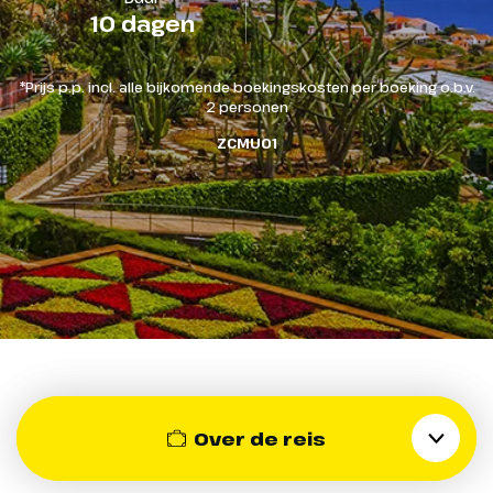
Ontdek de magie
groot zwembad, meerdere jacuzzi’s en
aan boord, waar je de hele dag terechtkunt
Verblijf in een 2-persoonskamer met bad of
Belangrijk:
10 dagen
volop ligstoelen. Hier geniet je van zon,
voor een ruime keuze aan internationale
douche en toilet
Als een cruise binnen de Europese Unie
van zonovergoten eilanden tijdens
zeezicht en een ontspannen
gerechten. Van pizza en pasta tot
onverwacht moet uitwijken naar een haven buiten
deze onvergetelijke cruise.
*Prijs p.p. incl. alle bijkomende boekingskosten per boeking o.b.v.
vakantiesfeer. Met de bar in de buurt en
Transfers luchthaven / hotel v.v. en hotel /
grillgerechten en desserts: je stelt zelf je
de EU, en je hebt geen paspoort, kan dit problemen
Laat je meevoeren langs de
2 personen
vaak live muziek tijdens zeedagen, is dit dé
cruiseschip v.v.
maaltijd samen in een ontspannen sfeer,
opleveren.
vulkanische pracht van de
ZCMU01
plek voor wie houdt van zonnen, een frisse
met vaak mooi uitzicht op zee. Inbegrepen
Mogelijke gevolgen:
Canarische Eilanden en het
duik en gezelligheid.
Cruise volgens programma
bij je cruise en ideaal als je flexibel wilt
Geen toegang tot het desbetreffende land:
bloemeneiland Madeira, waar elke
eten.
Zonder paspoort kun je mogelijk niet van boord
dag een nieuw landschap en een
7 overnachtingen aan boord van cruiseschip de
gaan in de haven.
unieke cultuur op je wachten. Van
Musica
uitgestrekte zandduinen en kleurrijke
Problemen bij grenscontrole: Zelfs als de cruise
koloniale stadjes tot weelderige
Verblijf in een 2-persoonshut met douche en
geen passagiers laat ontschepen, kan de
bergen en schilderachtige havens,
toilet
grenscontrole extra controles uitvoeren, wat
deze cruise biedt een perfecte mix
vertragingen of complicaties kan veroorzaken
van ontspanning, natuur en
Volpension aan boord
ontdekking.
Aanbeveling:
Geniet aan boord van alle luxe en
Over de reis
easy drankenpakket (zie ook onder Overige
Om dit soort situaties te voorkomen, wordt sterk
comfort die de Musica te bieden
Informatie)
aangeraden om altijd een paspoort mee te
heeft, met topfaciliteiten,