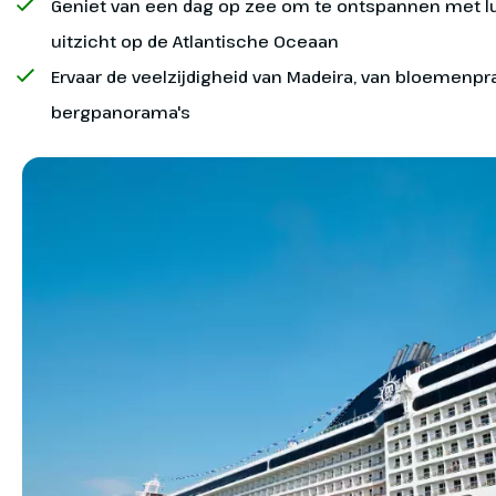
Vlucht Amsterdam -
Geniet van een dag op zee om te ontspannen met lux
Excursies en entreegelden tijdens de reis
de sleutel/keycard van je hut en kan de cruise
Tenerife
uitzicht op de Atlantische Oceaan
beginnen. Je bagage wordt later naar jouw hut
Ruimbagage tijdens de vlucht
Ervaar de veelzijdigheid van Madeira, van bloemenpr
gebracht. In de reisbescheiden staat aangegeven
Vandaag vlieg je vanaf
vanaf welk tijdstip je aan boord kunt gaan.
bergpanorama's
Amsterdam naar Tenerife Sud. Na
aankomst volgt de transfer naar
De avond voor de ontscheping zet je je bagage
het hotel in Santa Cruz de
voor de deur van je hut. Je neemt alleen je
Tenerife.
Vanaf-prijs
handbagage mee van boord. Je bagage staat weer
klaar in de terminal. Je ontvangt voor de laatste dag
De vanaf-prijs is op basis van een tweepersoons
een brief met de ontschepingsinstructies inclusief
binnenhut
het tijdstip hoe laat je van boord mag.
Fantasia restaurants
Fantasia spa
Red Velvet Restaurant - Inbegrepen
Casino delle Palme
Aanvullende informatie
Restaurants aan boord
Betaalmiddel aan boord
Entertainment aan boord
Vaarschema's en vaartijden zijn altijd onder
Red Velvet is een stijlvol restaurant met
Aan boord van MSC Cruises betaal je niet met
Het Casino is een stijlvolle plek waar je de
voorbehoud van wijzigingen.
een opvallend luxe interieur in warme rode