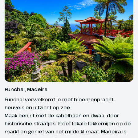
de stad te verkennen en rustig
Internet aan boord
aan boord te komen.
Tex Mex El Sombrero Restaurant - Tegen
Blijf verbonden op zee met een van de wifi-
Fantasia casino
Hoogtepunt
bijbetaling
abonnementen tijdens je cruise. Kies uit
verschillende opties op basis van je
De indrukwekkende
Restaurants aan boord
Liquid Disco nachtclub
browsebehoeften: surf eenvoudig op internet, bel
vulkaan El Teide
Entertainment aan boord
je vrienden via een berichten-app of stream je
Tex Mex El Sombrero is een gezellig
favoriete programma’s en films.
specialiteitenrestaurant met een
De Liquid Disco is de bruisende nachtclub
Er zijn 2 mogelijkheden:
informele, kleurrijke sfeer. Je kunt hier
van de MSC Fantasia, waar je kunt dansen
genieten van Mexicaanse en Tex-Mex
op de nieuwste hits en klassiekers onder
Browse Internet Package (voor
gerechten zoals taco’s, burrito’s en
een lichtshow van kleurrijke spots. Het
nacho’s, vaak met een vleugje pit. Dit
basisgebruik)
Funchal, Madeira
heeft een stijlvolle bar en een dansvloer
restaurant biedt een leuke afwisseling ten
Funchal verwelkomt je met bloemenpracht,
die uitnodigt tot bewegen en is dé plek
opzichte van de andere restaurants.
Browse & Stream Package (voor
heuvels en uitzicht op zee.
voor wie het nachtleven op zee wil
intensiever gebruik)
Maak een rit met de kabelbaan en dwaal door
beleven.
historische straatjes. Proef lokale lekkernijen op de
markt en geniet van het milde klimaat. Madeira is