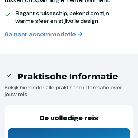
waardoor het een bruisende plek is om de
Dag op zee
avond te beginnen of af te sluiten.
Elegant cruiseschip, bekend om zijn
Vandaag ben je de hele dag op
warme sfeer en stijlvolle design
zee. Dit is de ideale gelegenheid
In verwachting
Ga naar accommodatie
om te ontspannen en te
genieten van de vele faciliteiten
Indien je 24 weken of langer zwanger bent op het
aan boord. Denk aan een
moment dat de cruise begint, kun je niet aan boord
massage in de spa of zonnen
worden toegelaten.
aan het zwembad. Ook 's avonds
is er volop entertainment, zoals
Praktische Informatie
shows en livemuziek. Een
Bekijk hieronder alle praktische informatie over
perfecte dag om even op adem
Kinderfaciliteiten
jouw reis
te komen.
De minimumleeftijd voor kinderen aan boord is
Fantasia bar en lounges
afhankelijk van het vaargebied: 6 of 12 maanden.
De volledige reis
MSC Kids Club
biedt een kinderprogramma onder
toezicht van ervaren medewerkers.
Sports Bar