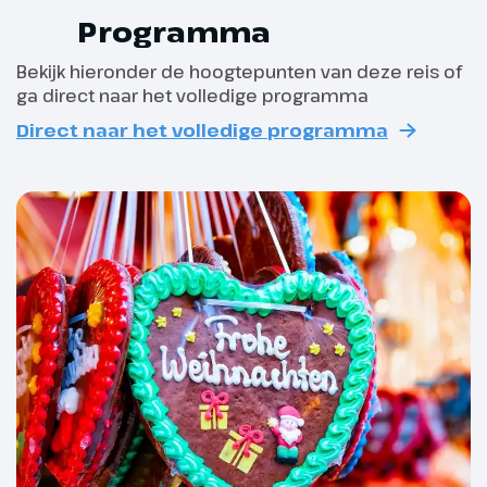
Programma
Bekijk hieronder de hoogtepunten van deze reis of
ga direct naar het volledige programma
Dag 2
Direct naar het volledige programma
Düsseldorf – Keulen
Vandaag heeft u de gehele dag
de mogelijkheid om Düsseldorf
te verkennen. Op de
Schadowplatz treft u de groots
opgezette Nikolausmarkt aan. De
geur van kerstgroen op deze
kerstmarkt ruikt u goed door de
met dennengroen bedekte
daken van de houten
kerstkraampjes, maar ook de