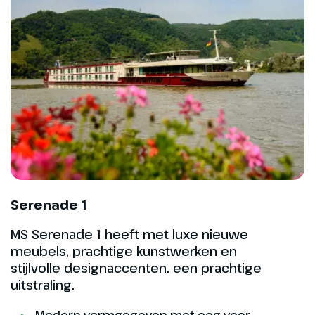
Serenade 1
Dag 4
MS Serenade 1 heeft met luxe nieuwe
meubels, prachtige kunstwerken en
Lemmer
stijlvolle designaccenten. een prachtige
Deze sfeervolle reis is bijna ten
uitstraling.
einde. Tijdens het ontbijt vaart
Modern vormgegeven met oog voor