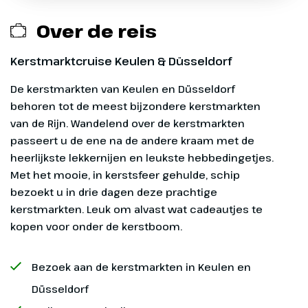
Vervoer van en naar schip (Lemmer)
Over de reis
Verzekeringen
Kerstmarktcruise Keulen & Düsseldorf
Fooien
De kerstmarkten van Keulen en Düsseldorf
behoren tot de meest bijzondere kerstmarkten
van de Rijn. Wandelend over de kerstmarkten
Dag 1
passeert u de ene na de andere kraam met de
heerlijkste lekkernijen en leukste hebbedingetjes.
Vanaf-prijs
Lemmer - Düsseldorf
Met het mooie, in kerstsfeer gehulde, schip
bezoekt u in drie dagen deze prachtige
De vanaf-prijs is op basis van een tweepersoonshut
Om 10.00 uur heet de bemanning
kerstmarkten. Leuk om alvast wat cadeautjes te
op het Benedendek.
u van harte welkom aan boord
kopen voor onder de kerstboom.
van de feestelijk versierde
Serenade 1. Terwijl u geniet van
Bezoek aan de kerstmarkten in Keulen en
de winterse omgeving die aan u
Düsseldorf
voorbij glijd, kunt u kennismaken
Onder voorbehoud
met uw medepassagiers onder