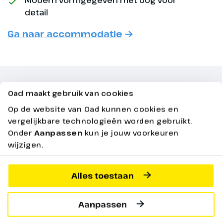
het schip naar Lemmer we rond
detail
14.00 uur arriveren en helaas
afscheid zullen moeten nemen.
Ga naar accommodatie
Wij wensen u fijne feestdagen en
een spetterend 2025.
Oad maakt gebruik van cookies
Praktische Informatie
Op de website van Oad kunnen cookies en
Bekijk hieronder alle praktische informatie over
vergelijkbare technologieën worden gebruikt.
jouw reis
Onder
Aanpassen
kun je jouw voorkeuren
wijzigen.
De volledige reis
Alles toestaan
Aanpassen