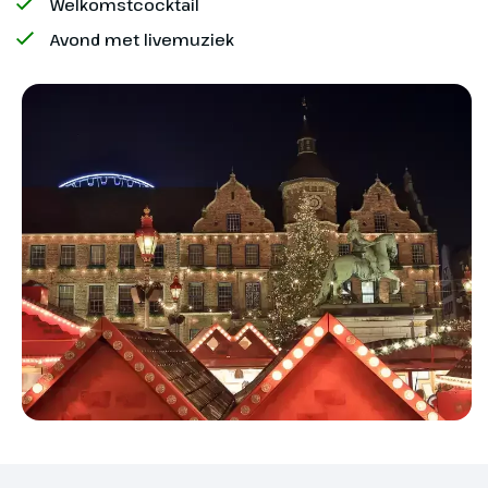
Welkomstcocktail
het genot van een lekker kopje
In zeer zeldzame gevallen kan het voorkomen dat
Avond met livemuziek
koffie en een kleine versnapering
er noodzakelijke wijzigingen in het vaarprogramma
in de lounge. Het schip zal de
zijn. Door een cruise bij ons te boeken aanvaard je
volgende dag Düsseldorf
dit risico.
bereiken.
Hoogtepunt
Kerstmarkt
Düsseldorf