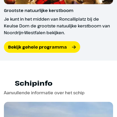
bijzondere cadeau-ideeën. Van
Grootste natuurlijke kerstboom
Keuls speculaas tot Domlikeur,
souvenirjagers vinden hier zeker
Je kunt in het midden van Roncalliplatz bij de
iets van hun gading. In de middag
Keulse Dom de grootste natuulijke kerstboom van
verwachten wij u weer terug aan
Noordrijn-Westfalen bekijken.
boord voor een heerlijk glaasje
glühwein of warme
Bekijk gehele programma
chocolademelk in de lounge.
Aansluitend zal het Farewell
Dinner plaatsvinden in het
restaurant met aansluitend
livemuziek in de lounge terwijl wij
Schipinfo
koers zetten naar Lemmer.
Aanvullende informatie over het schip
Hoogtepunt
De sfeervolle
binnenstad van Keulen