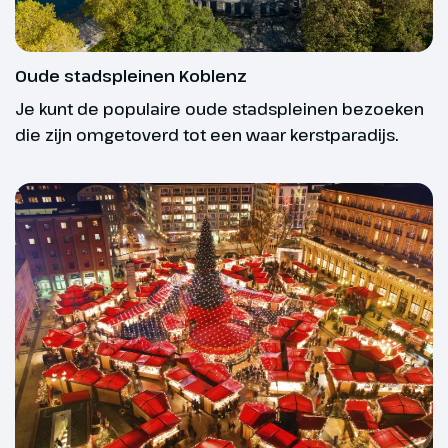
Taal, service en betalingen aan
Oude stadspleinen Koblenz
boord
Je kunt de populaire oude stadspleinen bezoeken
die zijn omgetoverd tot een waar kerstparadijs.
De bemanning aan boord bestaat uit verschillende
nationaliteiten. Daardoor kan het voorkomen dat je
in het Engels of Duits wordt aangesproken. Er is
echter altijd een Nederlandssprekende
hotelmanager en/of cruisedirector aanwezig om je
te helpen waar nodig.
Aan het einde van de reis kun je het totaal van je
uitgaven aan boord voldoen met je pinpas,
Dag 3
creditcard of contant geld. Het is niet mogelijk om
aan boord contant geld op te nemen met je pinpas.
Andernach - Koblenz
Na een ontspannen ochtend in
Andernach varen we door naar