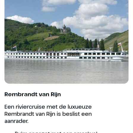
we Koblenz achter ons beginnen
aan de terugreis naar Arnhem.
Hoogtepunt
Oude stadspleinen
Koblenz
Rembrandt van Rijn
Een riviercruise met de luxueuze
Rembrandt van Rijn is beslist een
aanrader.