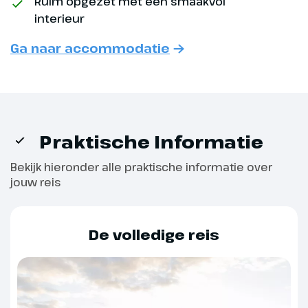
Ruim opgezet met een smaakvol
Dag 4
interieur
Ga naar accommodatie
Koblenz - Arnhem
Na het ontbijt komen we in
Arnhem aan, waar we om 11.00
uur afscheid van je nemen. Wij
Praktische Informatie
wensen je fijne feestdagen en
een mooi en gezond nieuwjaar.
Bekijk hieronder alle praktische informatie over
jouw reis
De volledige reis