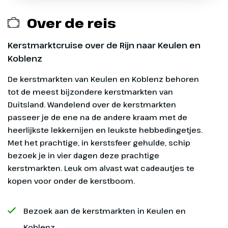
(Rijnkade)
Over de reis
Drankenpakket (aan boord te boeken en te
betalen)
Kerstmarktcruise over de Rijn naar Keulen en
Koblenz
Verzekeringen
De kerstmarkten van Keulen en Koblenz behoren
Eventuele fooien
tot de meest bijzondere kerstmarkten van
Duitsland. Wandelend over de kerstmarkten
passeer je de ene na de andere kraam met de
heerlijkste lekkernijen en leukste hebbedingetjes.
Dag 1
Met het prachtige, in kerstsfeer gehulde, schip
Vanaf-prijs
bezoek je in vier dagen deze prachtige
Arnhem - Keulen
kerstmarkten. Leuk om alvast wat cadeautjes te
De vanaf-prijs is op basis van een tweepersoonshut
kopen voor onder de kerstboom.
Vanaf 17.00 uur ben je van harte
op het Hoofddek.
welkom aan boord. Omstreeks
Bezoek aan de kerstmarkten in Keulen en
19.00 uur starten we de motoren
en zetten koers naar Keulen. Na
Koblenz