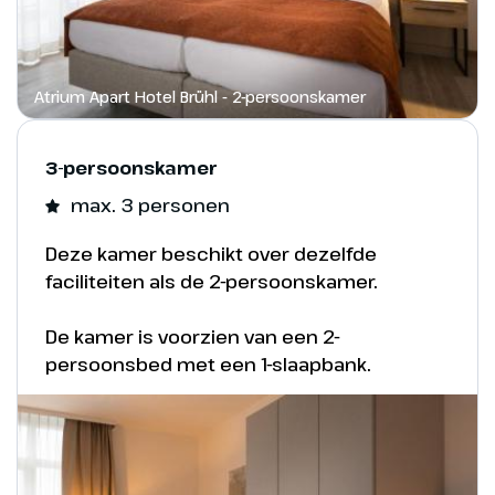
China Town
In China Town vind je prachtige gebouwen
Atrium Apart Hotel Brühl - 2-persoonskamer
met traditionele dakpannen speciaal
gemaakt in China. Gebouwd door experts
3-persoonskamer
uit het Verre Oosten. In 1 van deze
max. 3 personen
gebouwen zit de attractie Geister Rikscha,
de langste ondergrondse spooktrein van
Deze kamer beschikt over dezelfde
Europa, durf jij een ritje te maken?
faciliteiten als de 2-persoonskamer.
De kamer is voorzien van een 2-
persoonsbed met een 1-slaapbank.