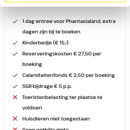
Inclusief/Exclusief
1 dag entree voor Phantasialand, extra
dagen zijn bij te boeken
Kinderbedje (€ 15,-)
Reserveringskosten € 27,50 per
boeking
Plattegrond
Calamiteitenfonds € 2,50 per boeking
SGR-bijdrage € 5 p.p.
Op de plattegrond vind je alle attracties en shows.
Toeristenbelasting ter plaatse te
voldoen
Huisdieren niet toegestaan
Geen ontbijtruimte