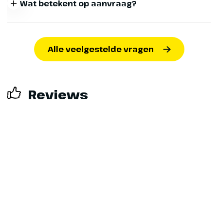
te verblijven.
Wat betekent op aanvraag?
Op aanvraag betekent dat wij het gewenste
kamertype niet meer op voorraad hebben, maar dat je
Alle veelgestelde vragen
de reis wel kunt boeken. We kunnen proberen om de
kamer extra voor je in te kopen. Een boeking op
aanvraag is niet vrijblijvend. Wanneer de kamer
beschikbaar is, maakt dit jouw aanvraag definitief.
Reviews
Het kan voorkomen dat wij de kamer nog wel kunnen
inkopen maar voor een hoger tarief. Wij nemen dan
altijd eerst contact met je op om de prijs door te
nemen voordat wij de boeking definitief maken.