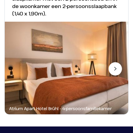
de woonkamer een 2-persoonsslaapbank
(1,40 x 1,90m).
Phantasialand - Rookburgh - F.L.Y.
Atrium Apart Hotel Brühl - 4-persoonsfamiliekamer
Ga op avontuur in