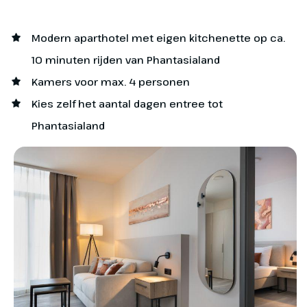
Mystery
Modern aparthotel met eigen kitchenette op ca.
Mystieke symbolen, vervelende goblins en
10 minuten rijden van Phantasialand
een schilderachtig dorpje: elke hoek van
Kamers voor max. 4 personen
Klugheim is vol leven. Ga door het
Kies zelf het aantal dagen entree tot
basaltgebergte in 1 van de snelle
Phantasialand
achtbanen Taron of Raik. Maak een vrije val
in de Mystery Castle of een tochtje op de
River Quest, de hoogtste wildwater-
raftingbaan ter wereld.