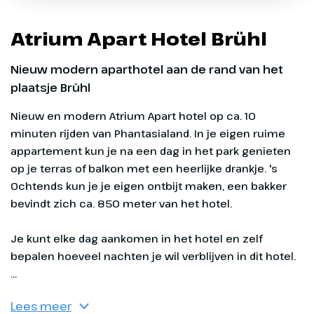
kruidige geur van tapas in de lucht. Voor de
waaghalzen vind je hier de Colorado
Atrium Apart Hotel Brühl
Adventure en de Talocan of ga in de
wildwaterbaan Chiapas met de steilste
Nieuw modern aparthotel aan de rand van het
afdaling ter wereld.
plaatsje Brühl
Nieuw en modern Atrium Apart hotel op ca. 10 minuten rijden van Phantasialand. In je eigen ruime appartement kun je na een dag in het park genieten op je terras of balkon met een heerlijke drankje. 's Ochtends kun je je eigen ontbijt maken, een bakker bevindt zich
Je kunt elke dag aankomen in het hotel en zelf
bepalen hoeveel nachten je wil verblijven in dit hotel.
...
Lees meer
Phantasialand - Mexico