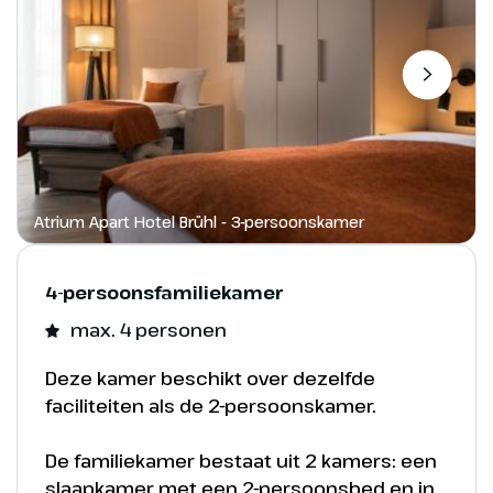
Phantasialand - China Town
Rookburgh
Atrium Apart Hotel Brühl - 3-persoonskamer
Ontdek de nieuwe wereld Rookburgh! Een
wereldwijd ongeëvenaard avontuur welke
alle verbeelding voorbij gaat: stoom hangt
4-persoonsfamiliekamer
in de straten, het gebons van machines
max. 4 personen
klinkt in de verte en plots scheert er
revolutionaire vliegmachine rakelings
Deze kamer beschikt over dezelfde
voorbij. De droom van vliegen komt hier uit
faciliteiten als de 2-persoonskamer.
in F.L.Y. – ’s werelds eerste en langste Flying
Launch coaster: een compleet nieuwe
De familiekamer bestaat uit 2 kamers: een
achtbaanbeleving!
slaapkamer met een 2-persoonsbed en in