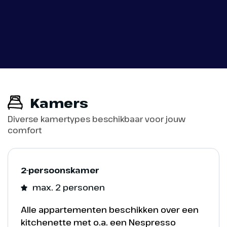
een levenshouding!
Kamers
Diverse kamertypes beschikbaar voor jouw
comfort
Phantasialand
2-persoonskamer
max. 2 personen
Fantasy
Alle appartementen beschikken over een
In Fantasy kun je als kind je hart ophalen.
kitchenette met o.a. een Nespresso
Leer vliegen in Bolle's vliegschool, maak