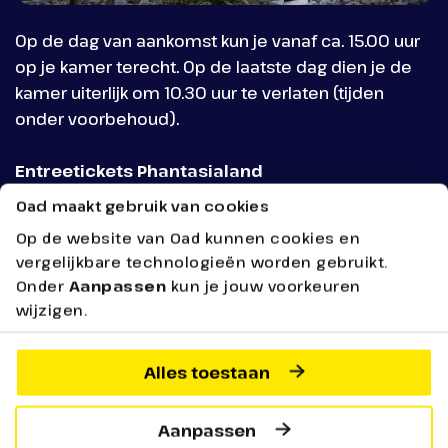
Jong en oud vermaakt zich in Phantasialand. Genie
van de vele attracties, de adembenemende show
Op de dag van aankomst kun je vanaf ca. 15.00 uur
en de buitengewone keuken.
op je kamer terecht. Op de laatste dag dien je de
kamer uiterlijk om 10.30 uur te verlaten (tijden
onder voorbehoud).
Entreetickets Phantasialand
Foto's
Indien je entreetickets hebt bijgeboekt ontvang je
Oad maakt gebruik van cookies
deze bij je reisbescheiden.
Ontdek samen met je familie of vrienden het
Op de website van Oad kunnen cookies en
prachtige Phantasialand
vergelijkbare technologieën worden gebruikt.
Onder
Aanpassen
kun je jouw voorkeuren
wijzigen.
Faciliteiten
Alles toestaan
Faciliteiten voor deze reis
Aanpassen