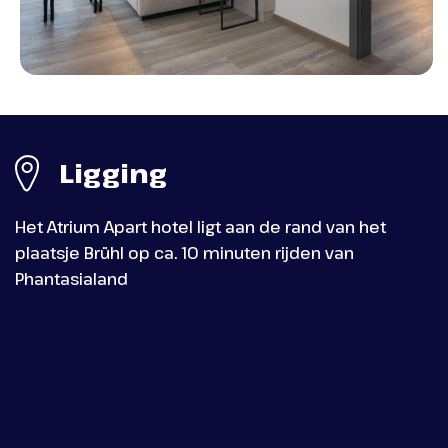
Phantasialand - Mystery Castle
Ligging
Berlin
Kunstzinnige etalages, prachtig stucwerk
Het Atrium Apart hotel ligt aan de rand van het
en een fantastische bloemenzee: de jaren
plaatsje Brühl op ca. 10 minuten rijden van
twintig komen tot leven in Golden Berlin -
Phantasialand
flaneren en genieten is een echte
belevenis! Of je nu tijd doorbrengt op de
zonnige Kaiserplatz, op muizenjacht in de
taartfabriek, even uitwaait in de
zweefmolen of geniet van een zoete
lekkernij uit de eigen patisserie: Berlijn is