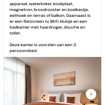
apparaat, waterkoker, kookplaat,
een boottochtje, een ritje in Winja's Fear,
magnetron, broodrooster en koelkastje,
voor elk kind wat wils. Nieuw is Avoras;
eethoek en terras of balkon. Daarnaast is
klimplezier voor het hele gezin! Klimmen,
er een flatscreen tv, Wi-Fi, kluisje en een
glijden, ontdekken; ieder op zijn eigen
badkamer met haardroger, douche en
manier, samen de hoogte in!
toilet.
Deze kamer is voorzien van een 2-
persoonsbed.
Phantasialand - Fantasy