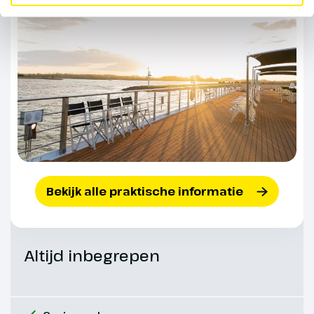
we verder door het hart van de
Romantische Rijn, een gebied dat
bekendstaat om zijn
sprookjesachtige kastelen en
indrukwekkende ruïnes.
Halverwege de middag meren
we aan in Rüdesheim. Dit
wijnstadje bruist van de
gezelligheid. Wandel door de
smalle Drosselgasse, waar
muziek uit de wijnlokalen klinkt.
Bekijk alle praktische informatie
Probeer zeker een lokaal glas
Riesling of de beroemde
Rüdesheimer koffie, geserveerd
met Asbach brandy.
Altijd inbegrepen
Hoogtepunt
De legendarische