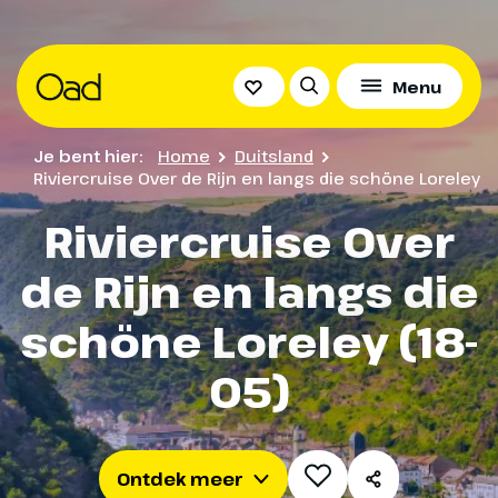
Praktische
Het volledige
Menu
Informatie
programma
Bekijk hieronder alle praktische informatie over jo
Je bent hier:
Home
Duitsland
Bekijk hieronder het volledige programma
reis
Riviercruise Over de Rijn en langs die schöne Loreley
Riviercruise Over
de Rijn en langs die
Altijd inbegrepen
schöne Loreley (18-
Cruise volgens programma
05)
Volpension aan boord (ontbijt, lunch en diner)
vanaf diner 1e dag t/m ontbijt laatste dag
Ontdek meer
Welkomstcocktail