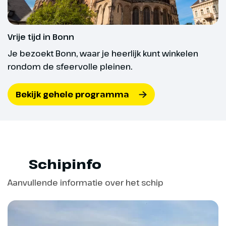
reizigers is het aantal toegestane rollators en
universitaire stad van formaat.
rolstoelen beperkt. Voor het meenemen of huren
Bezoek het geboortehuis van
betaal je € 10,-. Dit is altijd op aanvraag. Alleen
Beethoven, wandel door de
Vrije tijd in Bonn
wanneer je bij boeking hebt aangegeven dat je een
autovrije winkelstraten of ontdek
Je bezoekt Bonn, waar je heerlijk kunt winkelen
inklapbare rollator of rolstoel wilt meenemen én dit
een van de vele musea. Rond
rondom de sfeervolle pleinen.
schriftelijk door ons is bevestigd, mag deze mee
lunchtijd vervolgen we de reis
op reis.
stroomopwaarts. Het landschap
Bekijk gehele programma
verandert langzaam: de oevers
worden groener, de heuvels
hoger en overal verschijnen
wijnranken. Dit is het begin van
de Romantische Rijn. In de avond
Schipinfo
leggen we aan in Boppard, een
charmant wijnstadje waar je
Aanvullende informatie over het schip
door kronkelende straatjes kunt
slenteren of de lokale Riesling
kunt proeven in een van de
wijnlokalen.