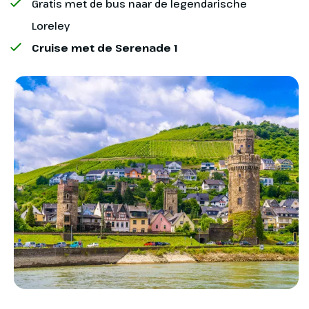
Gratis met de bus naar de legendarische
ervoor dat je niets tekortkomt en
Loreley
bij het diner proef je alvast van de
Cruise met de Serenade 1
culinaire verwennerij die je de
hele week te wachten staat.
Vaarschema en
Ondertussen zet het schip koers
weersomstandigheden
richting Duitsland. Terwijl de
avond valt, glijden de oevers van
Het vaarschema is altijd onder voorbehoud.
de Rijn langzaam aan je voorbij en
Wanneer er voor vertrek wijzigingen in het
voel je de ontspannen
vaarprogramma zijn, word je hierover geïnformeerd
vakantiesfeer. In de vroege
in je reisbescheiden.
ochtend bereiken we Düsseldorf.
Hoog of juist laag water – en andere extreme
weersomstandigheden – kunnen van invloed zijn
op de uitvoering van de reis. Door deze
onvoorspelbaarheid is het vooraf niet altijd in te
schatten of waterstanden het vaarprogramma
beïnvloeden. Daarom kan het voorkomen dat het
programma vlak voor of tijdens de cruise moet