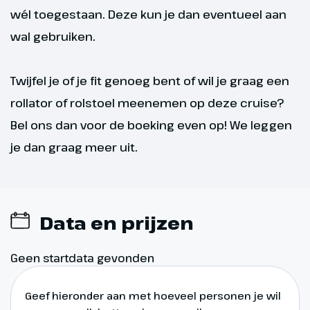
Dag 6
wél toegestaan. Deze kun je dan eventueel aan
wal gebruiken.
Keulen - Arnhem
Na een laatste nacht aan boord
Twijfel je of je fit genoeg bent of wil je graag een
begint de dag met een
rollator of rolstoel meenemen op deze cruise?
uitgebreid ontbijt. Terwijl het
schip richting Arnhem vaart, heb
Bel ons dan voor de boeking even op! We leggen
je nog even de tijd om terug te
je dan graag meer uit.
denken aan alle indrukken en
ervaringen van deze reis:
levendige steden, charmante
dorpjes, historische
Data en prijzen
monumenten en de
indrukwekkende natuur van het
Geen startdata gevonden
Rijndal. Rond 11:00 uur meren we
aan in Arnhem. Hier nemen we
Geef hieronder aan met hoeveel personen je wil
afscheid van elkaar en wensen je