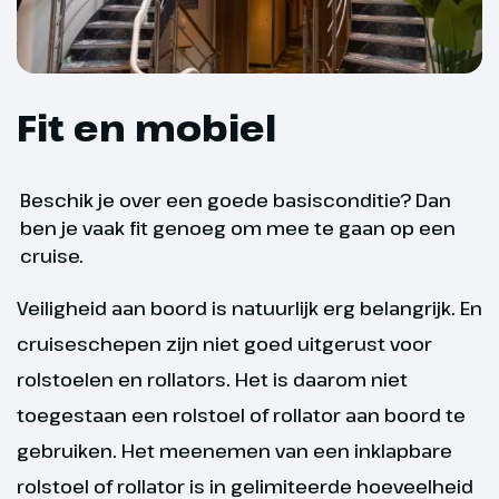
uitzicht vanaf het schip.
Hoogtepunt
Fit en mobiel
De gotische Keulse
Dom
Beschik je over een goede basisconditie? Dan
ben je vaak fit genoeg om mee te gaan op een
cruise.
Veiligheid aan boord is natuurlijk erg belangrijk. En
cruiseschepen zijn niet goed uitgerust voor
rolstoelen en rollators. Het is daarom niet
toegestaan een rolstoel of rollator aan boord te
gebruiken. Het meenemen van een inklapbare
rolstoel of rollator is in gelimiteerde hoeveelheid