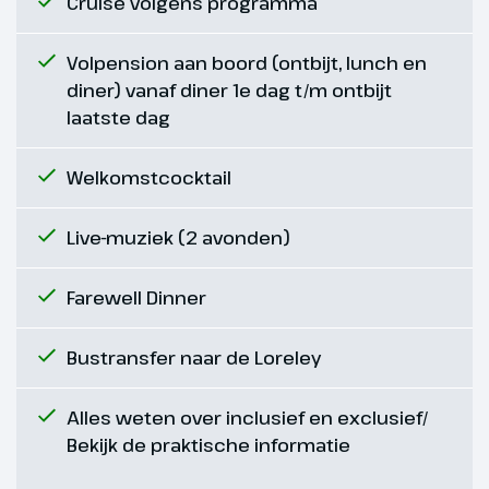
Cruise volgens programma
Loreley
Volpension aan boord (ontbijt, lunch en
diner) vanaf diner 1e dag t/m ontbijt
laatste dag
Welkomstcocktail
Live-muziek (2 avonden)
Farewell Dinner
Bustransfer naar de Loreley
Dag 5
Alles weten over inclusief en exclusief/
Rüdesheim - Keulen
Bekijk de praktische informatie
Terwijl we Rüdesheim achter ons