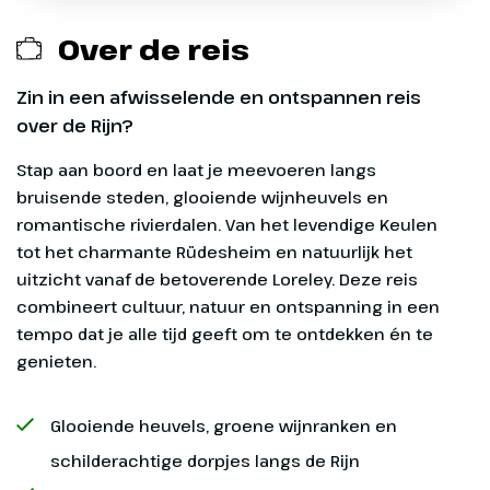
Vervoer naar en van opstapplaats Arnhem
(Rijnkade)
Over de reis
Drankenpakket (aan boord te boeken en te
Zin in een afwisselende en ontspannen reis
betalen)
over de Rijn?
Excursies (aan boord te boeken en betalen)
Stap aan boord en laat je meevoeren langs
bruisende steden, glooiende wijnheuvels en
Verzekeringen
romantische rivierdalen. Van het levendige Keulen
tot het charmante Rüdesheim en natuurlijk het
Eventuele fooien
Dag 1
uitzicht vanaf de betoverende Loreley. Deze reis
combineert cultuur, natuur en ontspanning in een
Arnhem - Düsseldorf
tempo dat je alle tijd geeft om te ontdekken én te
genieten.
Vanaf 17:00 uur ben je van harte
Vanaf-prijs
welkom aan boord en kun je
Glooiende heuvels, groene wijnranken en
kennismaken met je
De vanaf-prijs is op basis van een tweepersoonshut
medereizigers. De bemanning en
schilderachtige dorpjes langs de Rijn
op het benedendek.
het restaurantteam zorgen