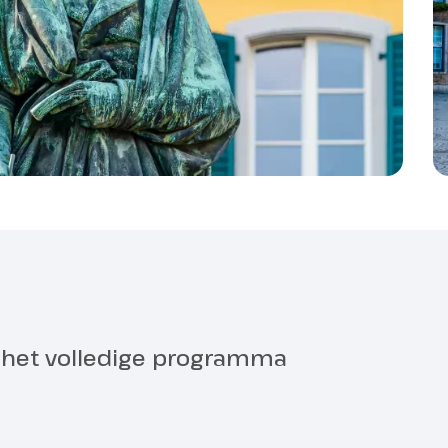
oord te boeken en te betalen)
te boeken en betalen)
asis van een tweepersoonshut op het hoofddek.
r het volledige programma