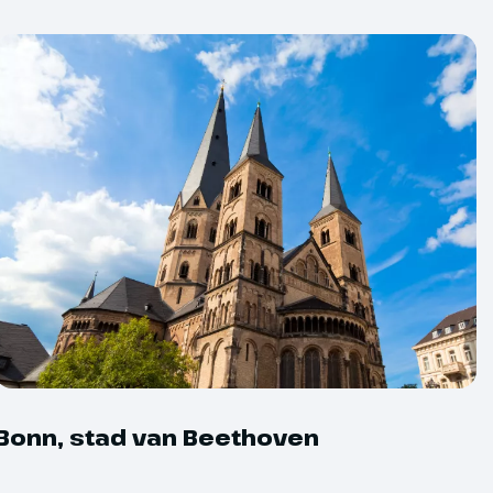
d onder voorbehoud. Wanneer er voor
et vaarprogramma zijn, word je hierover
bescheiden.
r – en andere extreme
kunnen van invloed zijn op de
 Door deze onvoorspelbaarheid is het
 schatten of waterstanden het
eden. Daarom kan het voorkomen dat
r of tijdens de cruise moet worden
Bonn, stad van Beethoven