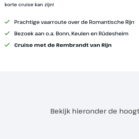
je op weg naa
korte cruise kan zijn!
geniet van ee
Arnhem achte
Prachtige vaarroute over de Romantische Rijn
Duitsland. Bu
veranderen, t
Bezoek aan o.a. Bonn, Keulen en Rüdesheim
valt. In de lo
Cruise met de Rembrandt van Rijn
ontspannen 
met je medep
eerste avond
paar heerlijk
Vanaf-prijs
Bekijk hieronder de hoog
Keulen - 
Dag 2
Na een goed 
we rond het 