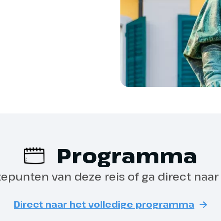
r je comfortabele hut. Terwijl je
Drankenpakket (aan b
n smakelijk diner laten we
r ons en varen we richting
Excursies (aan boord 
iten zie je de oevers langzaam
erwijl de avond over het water
Verzekeringen
unge kun je na het diner
met een drankje, kennismaken
assagiers en genieten van de
Eventuele fooien
 aan boord. Het begin van een
e dagen.
Programma
De vanaf-prijs is op b
tepunten van deze reis of ga direct naa
Bonn
ontbijt naderen we Keulen, waar
Direct naar het volledige programma
middaguur aanmeren. De stad aan