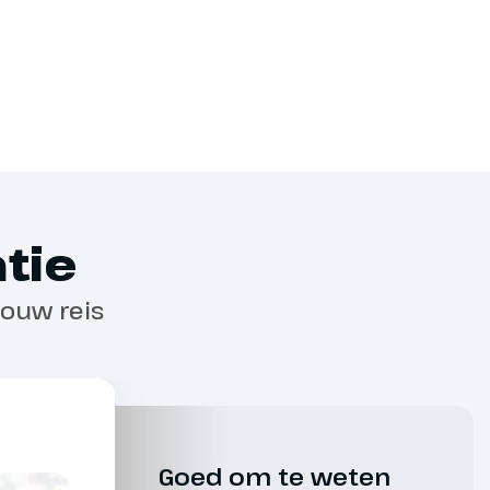
is kun je het totaal van je uitgaven aan boord
reditcard of contant geld. Het is niet mogelijk
eld op te nemen met je pinpas.
iet toegestaan. Vanwege
tie
n en het comfort van andere reizigers is
llators en rolstoelen beperkt. Voor het
jouw reis
je € 10,-. Dit is altijd op aanvraag.
oeking hebt aangegeven dat je een
lstoel wilt meenemen én dit schriftelijk
mag deze mee op reis.
Goed om te weten