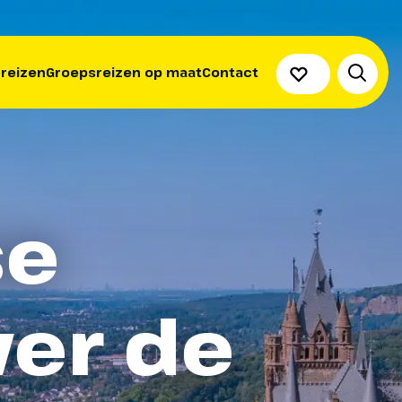
 reizen
Groepsreizen op maat
Contact
se
ver de