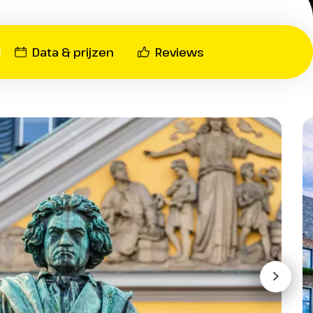
Data & prijzen
Reviews
€ 35 per boeking
2,50 per boeking
opstapplaats Arnhem (Rijnkade)