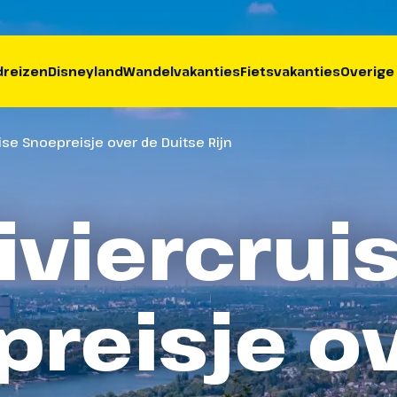
reizen
Disneyland
Wandelvakanties
Fietsvakanties
Overige
ise Snoepreisje over de Duitse Rijn
iviercrui
reisje o