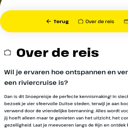
gewoon 
proberen
Terug
Over de reis
Dit Snoepreisje is daar ech
vier dagen bezoek je drie 
metropolen en aan boord w
Over de reis
watten gelegd door de vri
bemanning. Je bent er ec
uit.
Wil je ervaren hoe ontspannen en ve
een riviercruise is?
Dan is dit Snoepreisje de perfecte kennismaking! In slec
Arnhem - 
Dag 1
bezoek je vier sfeervolle Duitse steden, terwijl je aan b
verwend door de vriendelijke bemanning. Alles wordt voo
Vanaf 17:00 
Exclusief
jij hoeft alleen maar te genieten van het uitzicht, het c
boord. De be
gezelligheid. Laat je meevoeren langs de Rijn en ontdek 