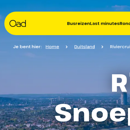
Busreizen
Last minutes
Rond
Je bent hier:
Home
Duitsland
Riviercru
R
Snoep