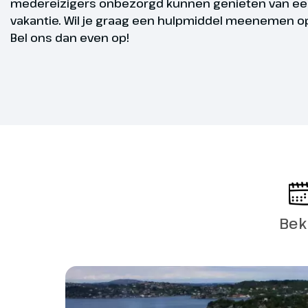
medereizigers onbezorgd kunnen genieten van een
Hoogtepu
vakantie. Wil je graag een hulpmiddel meenemen op
Bel ons dan even op!
Wandeling
Dag 5
We rijden na
van de popul
gaan maken. 
bekend als h
Bek
zweeft en ein
waterval, waa
meter lager 
Traelanipa-be
het meer. De 