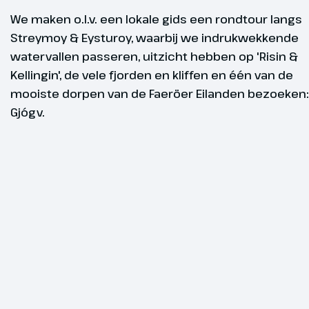
op dek 6 waa
We maken o.l.v. een lokale gids een rondtour langs
boord kunt r
Streymoy & Eysturoy, waarbij we indrukwekkende
een zwembad,
Gegarandee
watervallen passeren, uitzicht hebben op 'Risin &
7 bevinden zi
Kellingin', de vele fjorden en kliffen en één van de
diverse resta
vertrek
Ook worden er
mooiste dorpen van de Faeröer Eilanden bezoeken:
georganisee
Gjógv.
wederom van 
consumpties
Aankomst 
Dag 4
Streymoy 