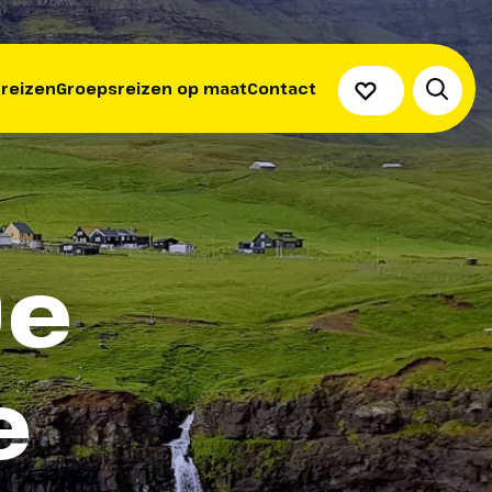
 reizen
Groepsreizen op maat
Contact
De
e