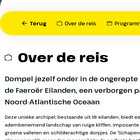
heuvels en indrukwekkend
ops
*Prijs p.
zeer indrukwekkend en d
¹ O
eilandengroep tot een bij
Op
sep
Terug
Over de reis
Program
bestemming voor natuurl
ops
wandelaars. We verkenne
¹ O
dorpen, maken een pracht
Op
sep
langs de imposante water
Over de reis
ops
maken een mooie boottoc
¹ O
misschien nog wel bijzond
Op
sep
Faeröer Eilanden is een 
ops
Dompel jezelf onder in de ongerepte
die je niet wilt missen!
¹ O
de Faeroër Eilanden, een verborgen pa
Op
sep
Noord-Atlantische Oceaan
ops
¹ O
Op
sep
Deze unieke archipel, bestaande uit 18 eilanden, biedt e
Heenreis
Dag 1
ops
adembenemend landschap van ruige kliffen, imposante 
groene valleien en schilderachtige dorpjes. De 'Schapen-
Vanaf het ov
¹ O
Op