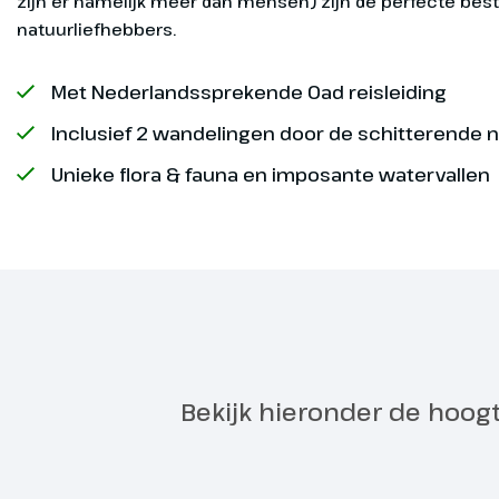
zijn er namelijk meer dan mensen) zijn de perfecte be
sep
naar Denemar
natuurliefhebbers.
ops
diner gebrui
¹ O
Op
sep
Met Nederlandssprekende Oad reisleiding
ops
Inclusief 2 wandelingen door de schitterende 
¹ O
Op
Unieke flora & fauna en imposante watervallen
sep
ops
¹ O
sep
² D
ops
Oos
Slo
Exclusief
Bekijk hieronder de hoog
Aan boord
Dag 2
Na het ontbij