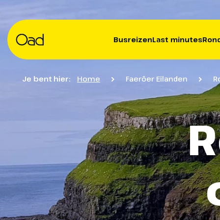
Busreizen
Last minutes
Rond
Je bent hier:
Home
Faeröer Eilanden
R
R