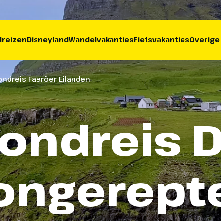
reizen
Disneyland
Wandelvakanties
Fietsvakanties
Overige
ondreis Faeröer Eilanden
ondreis 
ongerept