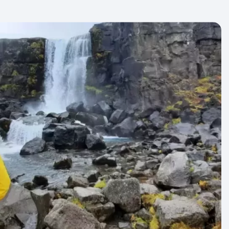
ede basisconditie? Dan ben je fit genoeg om
ondreizen.
dt veel gelopen en we verblijven onderweg in
 in het hotel blijven is dus vaak niet mogelijk.
 van een hulpmiddel, dan raden wij je het
s ten zeerste af.
 wilt, is het wel belangrijk dat je deze zelf in
n. Wanneer dit niet lukt, vragen we je iemand
e hierbij kan helpen. Dit doen we om ervoor te
edereizigers onbezorgd kunnen genieten van