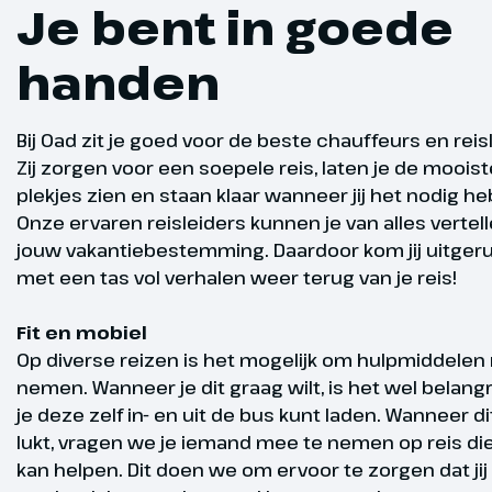
Je bent in goede
Na een vroeg
de Faeröer Ei
handen
Tórshavn mak
die ons vanda
noorden van 
Fit en mobie
Bij Oad zit je goed voor de beste chauffeurs en reis
plaatsen Hos
Zij zorgen voor een soepele reis, laten je de mooist
passeren we 
plekjes zien en staan klaar wanneer jij het nodig he
afgelegen do
Onze ervaren reisleiders kunnen je van alles vertel
hebben we uitz
jouw vakantiebestemming. Daardoor kom jij uitger
stenen pilar
met een tas vol verhalen weer terug van je reis!
bezoeken we 
Gjógv bezoek
Fit en mobiel
op de Faeröe
Op diverse reizen is het mogelijk om hulpmiddelen
prachtige uit
nemen. Wanneer je dit graag wilt, is het wel belangr
bergen. Aan 
je deze zelf in- en uit de bus kunt laden. Wanneer di
we in bij ons
lukt, vragen we je iemand mee te nemen op reis die 
nachten verbl
kan helpen. Dit doen we om ervoor te zorgen dat jij 