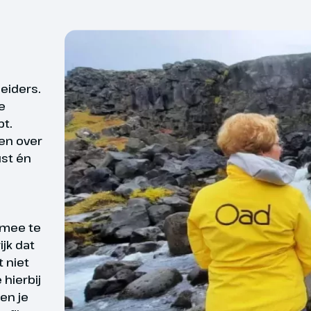
 ontbijt arriveren we om 07:30 op
landen. Na de ontscheping in
en we kennis met de lokale gids
ag begeleid. We rijden naar het
het eiland Streymoy langs de
l
Beschik je over een go
leiders.
vik en Hvalvik. Onderweg
e
mee te gaan op onze r
de Fossá-waterval en vanuit het
bt.
Op onze rondreizen wor
rpje Tjørnuvik met 65 inwoners
len over
icht op ‘Risin & Kellingin’; 2
diverse hotels. Een dagje
ust én
en in de oceaan. Vervolgens
Indien je gebruik maakt
het eiland Eysturoy waar we
maken van deze rondrei
en, één van de mooiste dorpen
Wanneer je dit toch graag
r. Onderweg is het genieten van
 mee te
zichten op fjorden, kliffen en
en uit de bus kunt lade
ijk dat
het eind van de middag checken
t niet
mee te nemen op reis di
 hotel in Tórshavn waar we 3
hierbij
zorgen dat jij en je m
ijven.
en je
een fijne vakantie.