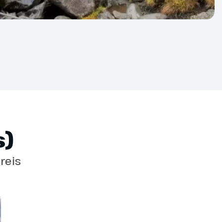
oeg bent voor deze rondreis? Bel ons dan even
et je mee!
)
reis