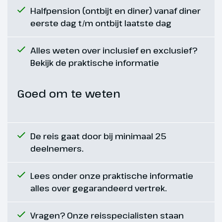
Halfpension (ontbijt en diner) vanaf diner
gebouwd door de graaf Antal
eerste dag t/m ontbijt laatste dag
Grassalkovich en later
overgegaan aan Keizer Frans
Jozef I van Oostenrijk, zijn vrouw,
Alles weten over inclusief en exclusief?
de beroemde keizerin Sissi heeft
Bekijk de praktische informatie
altijd veel genoten van het
buitenverblijf. Het heeft als
Goed om te weten
bijnaam dan ook het het ‘Sissi
Paleis’. Door haar aanwezigheid is
het dorpje uitgegroeid tot een
mondaine plaats voor de
De reis gaat door bij minimaal 25
Hongaarse adel. We maken hier
deelnemers.
een rondleiding door het op één
na grootste barokke kasteel van
Lees onder onze praktische informatie
Europa. We zien hier de
alles over gegarandeerd vertrek.
werkkamer van de keizer, het
slottheater, de balzaal en de
Vragen? Onze reisspecialisten staan