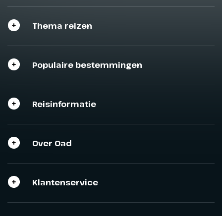
Thema reizen
Sluit het programma
Sluiten
Sluiten
Populaire bestemmingen
Reisinformatie
Over Oad
Klantenservice