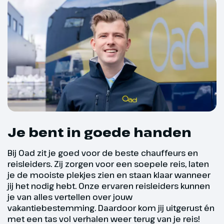
Een bijzondere dag is
aangebroken! Na het ontbijt kun
je mee voor een bezoek aan de
wereldberoemde
balletvoorstelling ‘De
Notenkraker’, uitgevoerd door de
Hongaarse Staatsopera
(optioneel, € 120,- p.p. bij boeking
opgeven). Daarna maken we
Je bent in goede handen
kennis met het Pest-gedeelte
van de stad. Hier zien we onder
Bij Oad zit je goed voor de beste chauffeurs en
meer het parlementsgebouw (€),
reisleiders. Zij zorgen voor een soepele reis, laten
het Heldenplein en de St.
je de mooiste plekjes zien en staan klaar wanneer
Stefanusbasiliek. ‘s Avonds staat
jij het nodig hebt. Onze ervaren reisleiders kunnen
een galadiner in het bekende
je van alles vertellen over jouw
vakantiebestemming. Daardoor kom jij uitgerust én
Restaurant Gundel op het
met een tas vol verhalen weer terug van je reis!
programma. In een prachtige