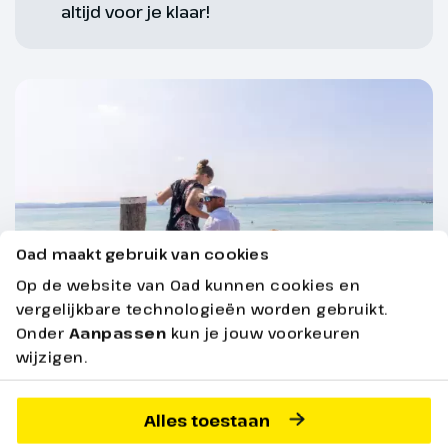
geheime salon van keizerin Sissi.
altijd voor je klaar!
We rijden terug naar ons hotel
voor een vroeg diner.
Oad maakt gebruik van cookies
Op de website van Oad kunnen cookies en
vergelijkbare technologieën worden gebruikt.
Onder
Aanpassen
kun je jouw voorkeuren
Fit en mobiel
Dag 7
wijzigen.
Afscheid Budapest
Alles toestaan
Beschik je over een goede basisconditie? Dan