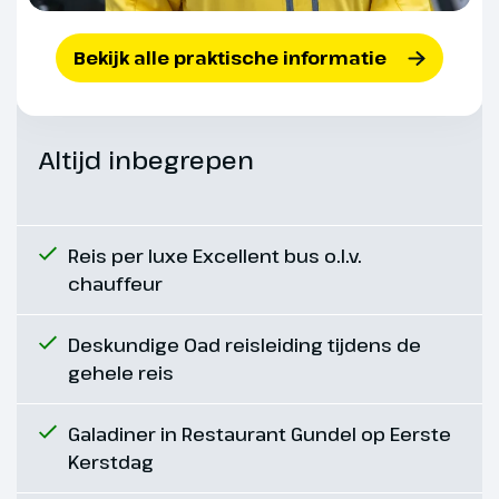
Bekijk alle praktische informatie
Altijd inbegrepen
Reis per luxe Excellent bus o.l.v.
chauffeur
Dag 6
Deskundige Oad reisleiding tijdens de
gehele reis
Paleis Gödöllö
Galadiner in Restaurant Gundel op Eerste
In de ochtend verlaten we
Kerstdag
Budapest en rijden naar het
barokke paleis Gödöllö (€). Ooit