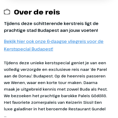
Opstaptijden Gelderland
Tijd
ca. 05.45 uur
Locatie
P+R Hoogkerk
Over de reis
busstation, A7 afslag 35
Plaats
Didam (OVERSTAPPUNT)
Opstaptijden Limburg
Tijd
ca. 05.05 uur
Tijdens deze schitterende kerstreis ligt de
Locatie
Partycentrum
prachtige stad Budapest aan jouw voeten!
Exclusief
Boszicht/Rest. Juffrouw
² De Zuidlijn via Königsforst is alléén te
Tok, Tolweg 9
Bekijk hier ook onze 6-daagse vliegreis voor de
boeken voor reizen naar Zuid-Duitsland,
Entreegelden, ca € 35,00 p.p.
Tijd
ca. 08.30 uur
Kerstspecial Budapest!
Oostenrijk, Zwitserland, Italië, Kroatië,
Dag 1
Roemenië, Hongarije, Slovenië en
Optionele excursies (zie dag tot dag)
Slowakije.
Tijdens deze unieke kerstspecial geniet je van een volledig verzorgde en exclusieve reis naar ‘de Parel aan de Donau’: Budapest. Op de heenreis passeren we Wenen, waar een korte tour maken. Daarna maak je uitgebreid kennis met zowel Buda als Pest. We bezoeken het prachtige barokke Paleis Gödöllö. Het
Heenreis
Lunches
Na een kopje koffie vertrekken
Eventuele fooien
we vanuit Didam richting
Duitsland. In de avond arriveren
we in ons hotel in Zuid-Duitsland
voor het diner en de
overnachting.
Optioneel bij te boeken