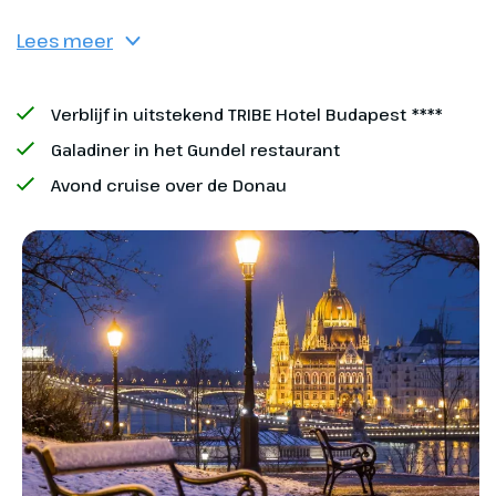
Lees meer
Annuleringsverzekering
Verblijf in uitstekend TRIBE Hotel Budapest ****
Reisverzekering
Galadiner in het Gundel restaurant
Avond cruise over de Donau
Bij boeking opgeven:
Nachtmis St. Stephans Basiliek (gratis)
Dag 2
Rondrit Wenen, Budapest
Minimum aantal deelnemers
Via Oostenrijk reizen we naar
Minimum aantal deelnemers:
Budapest. In de Oostenrijkse
25 deelnemers
hoofdstad maken we een rondrit