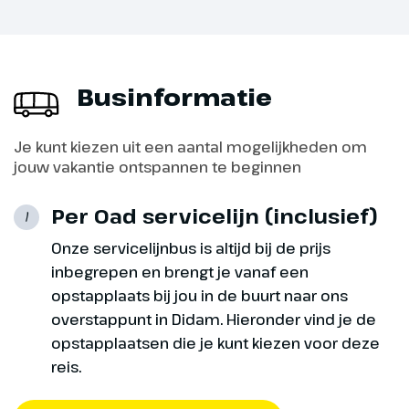
Terugreis
We vervolgens vandaag onze
weg naar Nederland en in Didam
Businformatie
geniet je van een afscheidsdiner,
waar je kan napraten over deze
Je kunt kiezen uit een aantal mogelijkheden om
prachtige reis naar het
jouw vakantie ontspannen te beginnen
bijzondere Budapest!
Per Oad servicelijn (inclusief)
1
(€) = bijkomende entreegelden
Onze servicelijnbus is altijd bij de prijs
inbegrepen en brengt je vanaf een
opstapplaats bij jou in de buurt naar ons
overstappunt in Didam. Hieronder vind je de
opstapplaatsen die je kunt kiezen voor deze
reis.