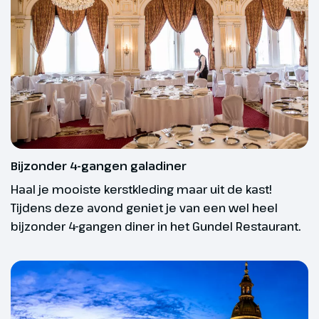
buiten onze invloedsfeer.
gezelligste winkelstraten van de
stad. Vanavond genieten we van
Bij data en prijzen zie je of deze reis vertrekgarantie
een heerlijk diner in het hotel.
heeft.
Aansluitend is er de mogelijkheid
om deel te nemen aan een
bijzondere nachtmis in de Sint-
Stefanusbasiliek (optioneel,
gratis, bij boeking opgeven).
Bijzonder 4-gangen galadiner
Hoogtepunt
Haal je mooiste kerstkleding maar uit de kast!
Kerstmarkt in
Tijdens deze avond geniet je van een wel heel
Budapest
bijzonder 4-gangen diner in het Gundel Restaurant.
Optioneel
Nachtmis - Vrije
toegang