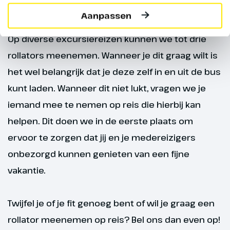
ben je fit genoeg om mee te gaan op onze
Na het ontbijt verlaten we
excursiereizen.
Aanpassen
Budapest. Vele kerstervaringen
rijker vertrekken we richting
Op diverse excursiereizen kunnen we tot drie
Zuid-Duitsland voor het diner en
rollators meenemen. Wanneer je dit graag wilt is
de overnachting.
het wel belangrijk dat je deze zelf in en uit de bus
kunt laden. Wanneer dit niet lukt, vragen we je
iemand mee te nemen op reis die hierbij kan
helpen. Dit doen we in de eerste plaats om
ervoor te zorgen dat jij en je medereizigers
onbezorgd kunnen genieten van een fijne
vakantie.
Twijfel je of je fit genoeg bent of wil je graag een
Dag 8
rollator meenemen op reis? Bel ons dan even op!