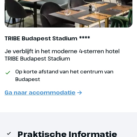
TRIBE Budapest Stadium ****
Je verblijft in het moderne 4-sterren hotel
TRIBE Budapest Stadium
Op korte afstand van het centrum van
Dag 5
Budapest
Ga naar accommodatie
Tweede Kerstdag -
Stadsrondrit Buda,
boottocht Donau
Deze kerstochtend is ter vrije
Praktische Informatie
besteding en je kan tot 11:00 uur