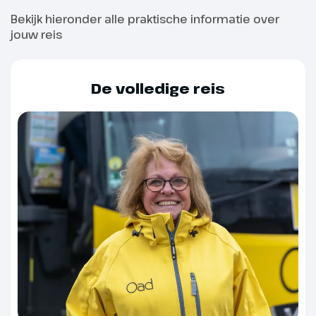
ontbijten. Na het ontbijt
Bekijk hieronder alle praktische informatie over
verkennen we, het stadsdeel
jouw reis
'Buda'. Dit deel van de metropool
is heuvelachtig en bezit
prachtige bezienswaardigheden
De volledige reis
zoals de Matthiaskerk en het
Vissersbastion. Vanavond
dineren we in een sfeervol
restaurant in het centrum.
Aansluitend genieten we van
een boottocht over de Donau en
zien we Budapest vanaf het
water.
Hoogtepunt
Avondcruise over de
Donau