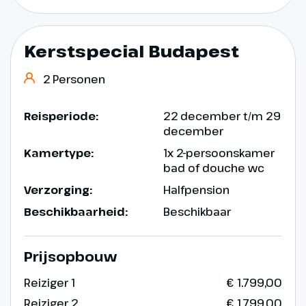
Kerstspecial Budapest
2 Personen
Reisperiode:
22 december t/m 29
december
Kamertype:
1x 2-persoonskamer
bad of douche wc
Verzorging:
Halfpension
Beschikbaarheid:
Beschikbaar
Prijsopbouw
Reiziger 1
€ 1.799,00
Reiziger 2
€ 1.799,00