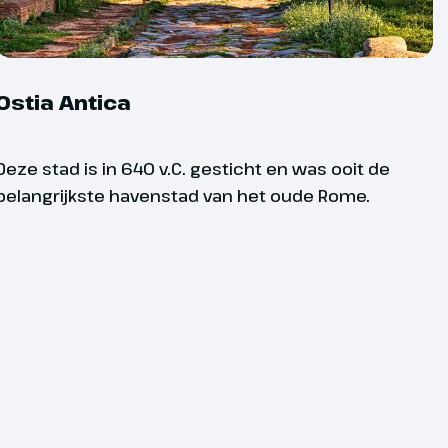
duur is dit:
Ostia Antica
 uiterlijk 8 dagen voor vertrek;
 dagen: uiterlijk 14 dagen voor vertrek;
Deze stad is in 640 v.C. gesticht en was ooit de
belangrijkste havenstad van het oude Rome.
en: uiterlijk 21 dagen voor vertrek.
uw groepsreis geldt altijd als
er weten dat jouw reis doorgaat? Bij een