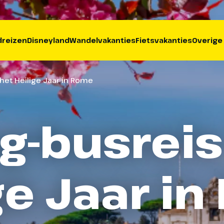
reizen
Disneyland
Wandelvakanties
Fietsvakanties
Overige
 het Heilige Jaar in Rome
eg-busreis
ge Jaar i