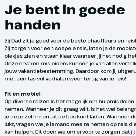
Je bent in goede
vertrek
Antiek R
Dag 3
handen
Romanum, 
Vandaag gaa
Bij Oad zit je goed voor de beste chauffeurs en reis
ontdekken. O
Zij zorgen voor een soepele reis, laten je de mooist
gids beginne
plekjes zien en staan klaar wanneer jij het nodig he
indrukwekken
Onze ervaren reisleiders kunnen je van alles vertel
amfitheater 
jouw vakantiebestemming. Daardoor kom jij uitger
als vermaak v
met een tas vol verhalen weer terug van je reis!
spelen geho
gladiatorens
Fit en mobiel
Forum Romanu
Op diverse reizen is het mogelijk om hulpmiddelen
commerciële
nemen. Wanneer je dit graag wilt, is het wel belangr
ruïnes van d
je deze zelf in- en uit de bus kunt laden. Wanneer di
van Castor en
lukt, vragen we je iemand mee te nemen op reis die 
gaan verder n
kan helpen. Dit doen we om ervoor te zorgen dat jij 