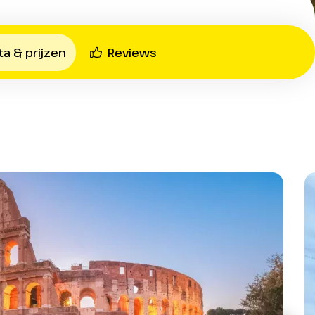
e Oad reisleiding
g 2 en 3
ta & prijzen
Reviews
kamers met bad of douche en toilet
naf ontbijt tweede dag t/m ontbijt laatste dag
anum en Colosseum
en, brandstof en veiligheidstoeslagen
p.