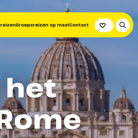
 reizen
Groepsreizen op maat
Contact
 het
n Rome