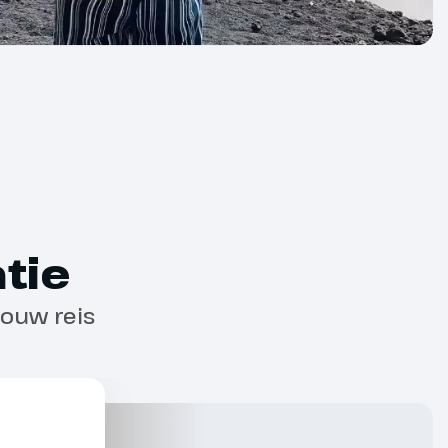
 te geven. Meer informatie vind je bij de
ol
voor je klaarstaan bij de gate vanaf
tie
jouw reis
ede basisconditie? Dan ben je fit genoeg om
cursiereizen.
zen kunnen we een beperkt aantal
 Wanneer je dit graag wilt, is het wel