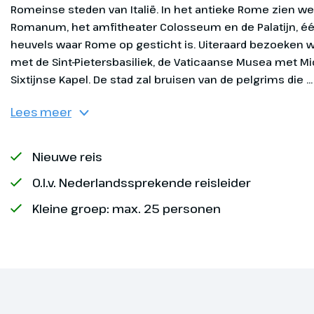
Antica. De st
door koning 
belangrijkst
De stad werd
marinehaven 
Antica een g
Exclusief
opgravingen.
Lees meer
bewaarde Rom
Daarna rijden
Nieuwe reis
omgeving va
O.l.v. Nederlandssprekende reisleider
Kleine groep: max. 25 personen
Vaticaans
Dag 2
stadswan
Na het ontbi
Vaticaanstad