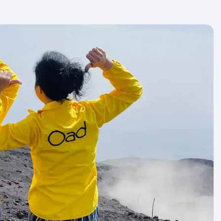
at altijd afhankelijk van het aantal
 we je zoveel mogelijk garantie bieden.
n aan met ‘gegarandeerd vertrek’. Dit zijn
basis van geschiedenis en ervaring met 99%
n dat ze doorgaan. Slechts in zeer zeldzame
at een garante reis alsnog moet worden
 een grote annulering of reisbeperkende
nvloedsfeer.
e of deze reis vertrekgarantie heeft.
. Ruimbagage is niet inbegrepen en dien