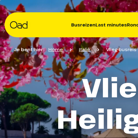
Busreizen
Last minutes
Rond
Je bent hier:
Home
Italië
Vlieg-busreis
Vli
Heili