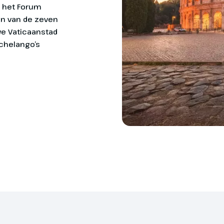
ad is in 640 voor Christus gesticht
Ancus Martius en was ooit de
e havenstad van het oude Rome.
 behalve als handelshaven ook als
gebruikt. Tegenwoordig is Ostia
root archeologisch park vol
Entreegelden ca. € 25
 De ruïnestad behoort tot de best
einse steden van Italië (€).
Optionele excursies (
 we naar ons hotel in de
n Rome.
Overige maaltijden
Eventuele fooien
tad INCLUSIEF,
deling
jt nemen we de metro naar
. Hier genieten we van de