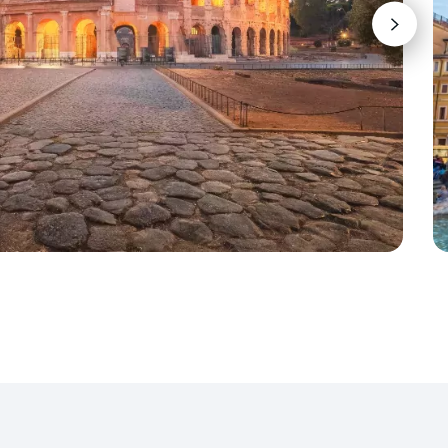
 p.p.
zie dag tot dag)