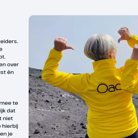
georganiseerde reis is d
deelnemers. Toch willen
ome; Colosseum, Forum
Daarom bieden wij reize
Palatijnse Heuvel
reizen waarvan wij op 
n we het antieke Rome
leiders.
zekerheid kunnen zegge
nder leiding van een deskundige
e
gevallen kan het zijn d
n we de tour langs het
bt.
de Colosseum, het grootste
len over
ingetrokken. Bijv. door
van het Romeinse rijk. Gebouwd
ust én
oorzaken buiten onze i
oor het volk, hier werden de
uden, met dierengevechten en
Bij data en prijzen zie j
hows. We gaan verder naar het
m, het religieuze, politieke en
 mee te
 centrum van Rome. We zien de
ijk dat
e Tempel van Saturnus, de Tempel
t niet
 Pollux en nog veel meer. We
hierbij
aar de Palatijn, één van de zeven
en je
Je vliegt met Transavia