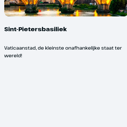
zijn in de Si
deelnemers
lange wachtr
bezoek wande
ooit het mau
Sint-Pietersbasiliek
misschien we
Piazza Navon
Pantheon, h
Vaticaanstad, de kleinste onafhankelijke staat ter
de Romeinse o
wereld!
koepel in het
middag is ter 
bijvoorbeeld d
Spaanse Trap
Hoogtepu
Gegarandee