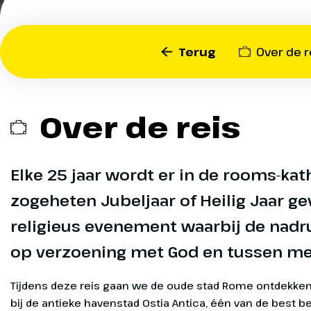
en tussen mensen onderli
reis gaan we Rome verke
havenstad Ostia Antica, h
Terug
Over de r
Forum Romanum en bezo
Vaticaanstad. Tijdens deze
zal de stad bruisen van de
Rome tijdens het Heilige 
Over de reis
Elke 25 jaar wordt er in de rooms-kat
zogeheten Jubeljaar of Heilig Jaar ge
religieus evenement waarbij de nadr
Heenreis
Dag 1
op verzoening met God en tussen me
Je vliegt va
aan het eind
Tijdens deze reis gaan we de oude stad Rome ontdekken. We beginnen bij de antieke havenstad Ostia Antica, één van de best bewaarde Romeinse steden van Italië. In het antieke Rome zien we het Forum Romanum, het amfitheater 
rijden eerst 