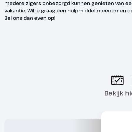
Overige
heuvels waar
medereizigers onbezorgd kunnen genieten van een
Romulus de s
vakantie. Wil je graag een hulpmiddel meenemen op
informatie
een oase mid
Bel ons dan even op!
van Europa!
Hoogtepu
Hoogtepu
Bekijk h
Fit en mobie