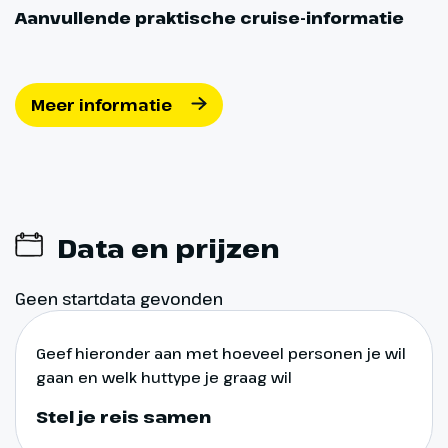
Aanvullende praktische cruise-informatie
Huisdieren
Meer informatie
Op de schepen van Holland America Line zijn enkel
assistentiedieren toegestaan, zoals dieren die
speciaal zijn getraind om hulp te bieden aan
mensen met een functiebeperking.
Gezelschapsdieren of andere dieren die niet
voldoen aan deze definitie zijn niet toegestaan aan
Data en prijzen
boord.
Geen startdata gevonden
Geef hieronder aan met hoeveel personen je wil
Kledingadvies
gaan en welk huttype je graag wil
Stel je reis samen
Overdag kun je vrijetijdskleding dragen, maar ’s
avonds wordt onderscheid gemaakt tussen twee