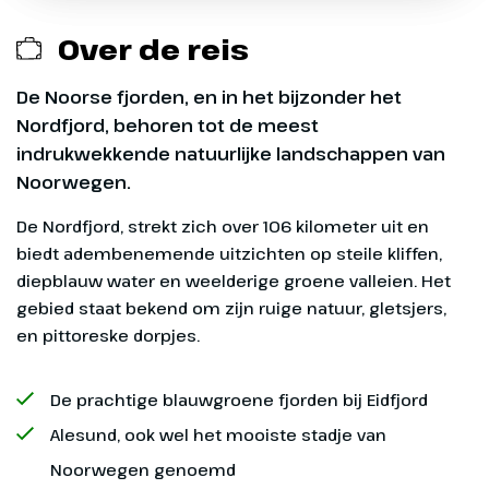
Exclusief
Je vind een een wereld van culinaire
Billboard onBoard
Over de reis
mogelijkheden in de Lido Market. Vlakbij het
vervoer naar de Cruiseterminal in Amsterdam en
Entertainment aan boord
Bereikbaarheid Cruise Terminal
Lido-zwembad biedt deze moderne markt
van de Cruiseterminal in Rotterdam
Amsterdam
De Noorse fjorden, en in het bijzonder het
een selectie van heerlijke gerechten.
Tophits op 2 piano's. Zing mee en geniet
Nordfjord, behoren tot de meest
van de hits die elke avond de zaal vullen.
Extra diensten aan boord
Adres:
indrukwekkende natuurlijke landschappen van
Adres:
Noorwegen.
Excursies en entreegelden tijdens de reis
Cruise Terminal Amsterdam
De Nordfjord, strekt zich over 106 kilometer uit en
Piet Heinkade 27
biedt adembenemende uitzichten op steile kliffen,
1019 BR Amsterdam
Dag 1
diepblauw water en weelderige groene valleien. Het
020-5091000
gebied staat bekend om zijn ruige natuur, gletsjers,
Vertrek Amsterdam
Vanaf-prijs
en pittoreske dorpjes.
De Cruise Terminal Amsterdam is eenvoudig
bereikbaar met zowel de auto als het openbaar
Je vertrekt om 16.00 uur vanuit
De vanaf-prijs is op basis van een tweepersoons
vervoer.
Amsterdam. Je reist op eigen
De prachtige blauwgroene fjorden bij Eidfjord
binnenhut
gelegenheid naar de Cruise
Alesund, ook wel het mooiste stadje van
Met het openbaar vervoer
terminal, waar de Rotterdam ligt
Noorwegen genoemd
De cruise terminal ligt vlakbij Amsterdam Centraal
aangemeerd.