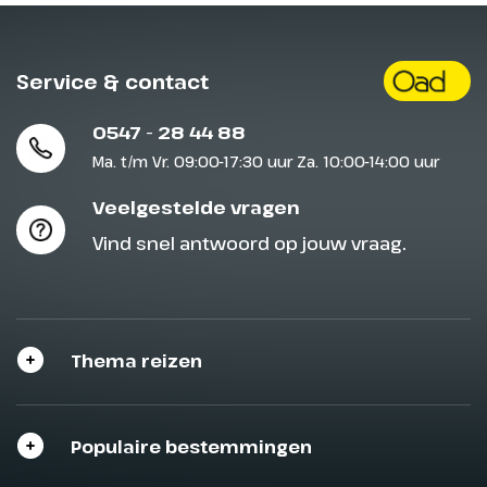
Er is altijd genoeg te doen aan boord, maar
excursies aan land verrijken je vakantie-ervaring. In
sommige havens worden tenders ingezet om aan
Service & contact
wal te gaan. Voor reizigers met beperkte mobiliteit
kan dit een uitdaging zijn. Heb je een
0547 - 28 44 88
mobiliteitsbeperking of een speciale aandoening,
Ma. t/m Vr. 09:00-17:30 uur Za. 10:00-14:00 uur
neem dan contact met ons callcenter op. We
bespreken graag je situatie om je zo goed mogelijk
Veelgestelde vragen
voor te bereiden op je reis.
Vind snel antwoord op jouw vraag.
Onder het kopje
Toegankelijkheid
vind je meer
informatie over de speciale hutten voor gasten die
gebruikmaken van mobiliteitshulpmiddelen.
Thema reizen
Roken aan boord
Populaire bestemmingen