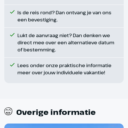
met een heerlijk glas koele witte
wijn! Je verblijft hier voor de
Is de reis rond? Dan ontvang je van ons
volgende drie nachten.
een bevestiging.
Hoogtepunt
Lukt de aanvraag niet? Dan denken we
Prachtig
direct mee over een alternatieve datum
kustlandschap
of bestemming.
Lees onder onze praktische informatie
meer over jouw individuele vakantie!
Overige informatie