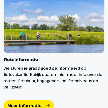
Dag 6
Rondrit Vila Real
51 km
Het oosten van de Algarve staat
vandaag op het programma. Je
fietst vandaag door een
Fietsinformatie
lichtglooiend landschap met
uitgestrekte cactusvelden en
We sturen je graag goed geïnformeerd op
sinaasappel boomgaarden.
fietsvakantie. Bekijk daarom hier meer info over de
Tegen de Spaanse grens ligt het
routes, fietshuur, bagageservice, fietsniveaus en
stadje Vila Real de Santo Antonio.
veiligheid.
Je kan hier heerlijk lunchen op de
boulevard, flaneren op het
dorpsplein of rondneuzen in de
Meer informatie