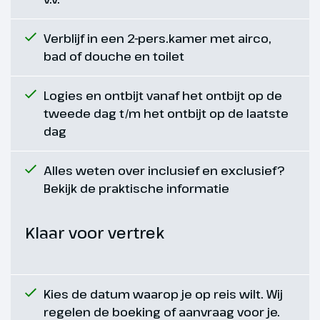
Verblijf in een 2-pers.kamer met airco,
Dag 5
bad of douche en toilet
Cabanas
Logies en ontbijt vanaf het ontbijt op de
tweede dag t/m het ontbijt op de laatste
38 km
dag
Vandaag fiets je naar Cabanas en
maak je kennis met de prachtige
Alles weten over inclusief en exclusief?
kusten van de Algarve. Geniet
Bekijk de praktische informatie
van de adembenemende
kustlandschappen met de steile
Klaar voor vertrek
kliffen. Hier vind je prachtige
zandstranden en de dorpjes
leven in hun eigen ritme. Ga bij
een van de vele restaurantjes
Kies de datum waarop je op reis wilt. Wij
genieten van de lekkerste vis
regelen de boeking of aanvraag voor je.