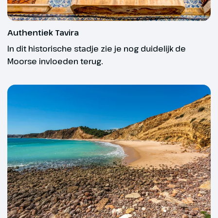
mandarijnen, olijven en
amandelen en overal ruik je de
kruidige geuren van de natuur. In
Authentiek Tavira
Moncarapacho, een dorpje waar
In dit historische stadje zie je nog duidelijk de
de tijd lijkt stil te hebben gestaan,
Moorse invloeden terug.
proeft u de typische Portugese
sfeer. Geniet hier op een van de
terrasjes op het kerkplein van
een verdiende pauze.
Onze fietsreizen zijn er in verschillende niveaus
zodat er voor iedereen een leuke fietsreis te vinden
is. De sterren geven je een indicatie van het
fietsniveau:
★☆☆ Fietsroutes in overwegend vlak terrein met