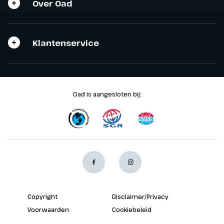
Over Oad
Sluit het programma
Sluiten
Sluiten
Klantenservice
Oad is aangesloten bij:
Copyright
Disclaimer/Privacy
Voorwaarden
Cookiebeleid