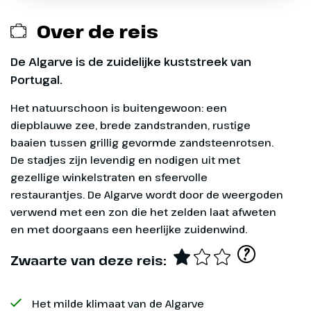
SGR-bijdrage € 5 p.p.
Over de reis
De Algarve is de zuidelijke kuststreek van
Portugal.
Exclusief
Het natuurschoon is buitengewoon: een
diepblauwe zee, brede zandstranden, rustige
Evt. entreegelden
baaien tussen grillig gevormde zandsteenrotsen.
Dag 1
De stadjes zijn levendig en nodigen uit met
Toeslag 1-pers. kamer
gezellige winkelstraten en sfeervolle
Wil je graag een fiets huren voor je fietsvakantie?
Santa Luzia
restaurantjes. De Algarve wordt door de weergoden
Bagage tijdens de vlucht, bij te boeken via
Op veel van onze reizen is dat mogelijk. Je
verwend met een zon die het zelden laat afweten
Transavia
huurfiets staat dan voor je klaar in het (eerste)
Je vliegt naar Faro, de Portugese
en met doorgaans een heerlijke zuidenwind.
hotel en bij de receptie ontvang je je sleutels. Je
luchthaven aan de Algarve. Na
Halfpension bij te boeken
?
kunt vaak kiezen uit een citybike, hybride bike of
aankomst volgt de transfer naar
Zwaarte van deze reis:
een e-bike. Eventueel met fietstassen.
jouw hotel in Santa Luzia. Santa
Luzia is een klein dorpje in het
Het milde klimaat van de Algarve
oostelijk deel van de Algarve en