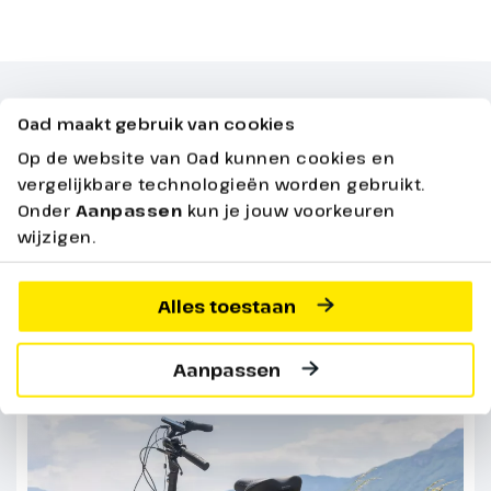
Oad maakt gebruik van cookies
Praktische Informatie
Op de website van Oad kunnen cookies en
Bekijk hieronder alle praktische informatie over
vergelijkbare technologieën worden gebruikt.
jouw reis
Onder
Aanpassen
kun je jouw voorkeuren
wijzigen.
De volledige reis
Dag 4
Alles toestaan
Rondrit Sao Bras
Aanpassen
57 km
Vandaag gaat de fietstocht meer
het binnenland in naar Sao Bras