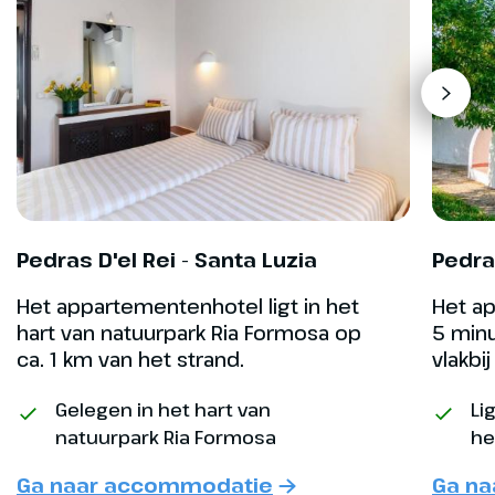
genoemd, is rijk aan fotogenieke
plekjes en
bezienswaardigheden. Het is er
heerlijk wandelen in de schaduw
van de witgeschilderde huisjes
en tussen de sinaasappelbomen.
Iets ten zuiden van Faro ligt het
beschermd natuurgebied
Parque Natural de Ria Formosa
Pedras D'el Rei - Santa Luzia
Pedra
met lagunes, zoutpannen en
eilandjes met schitterende
Het appartementenhotel ligt in het
Het ap
stranden.
hart van natuurpark Ria Formosa op
5 minu
ca. 1 km van het strand.
vlakbi
Hoogtepunt
Gelegen in het hart van
Li
Historisch Faro
natuurpark Ria Formosa
he
Ga naar accommodatie
Ga n