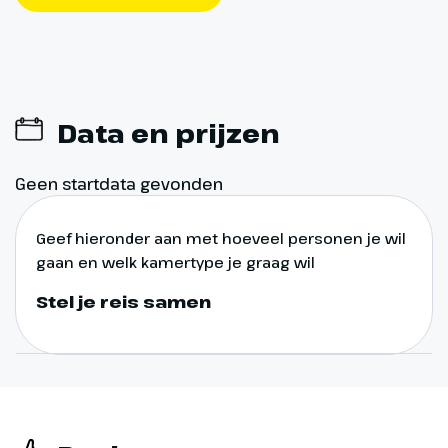
jachthaven. Ook is een bezoekje
aan het oude douanegebouw
aan de bloeiende oevers van de
rivier Rio Guadiana de moeite
waard.
Data en prijzen
Geen startdata gevonden
Geef hieronder aan met hoeveel personen je wil
gaan en welk kamertype je graag wil
Stel je reis samen
Dag 7