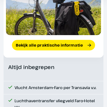
de Alportel. Het is een kalm en
vredig stadje en de lage en witte
huizen zijn versierd met
tegelpanelen, een uiting van de
welvaart door de kurkindustrie
van weleer. Ontdek het oude
gedeelte van de stad met de
typische smalle geplaveide
Bekijk alle praktische informatie
straatjes.
Altijd inbegrepen
Vlucht Amsterdam–Faro per Transavia v.v.
Luchthaventransfer vliegveld Faro-Hotel
v.v.