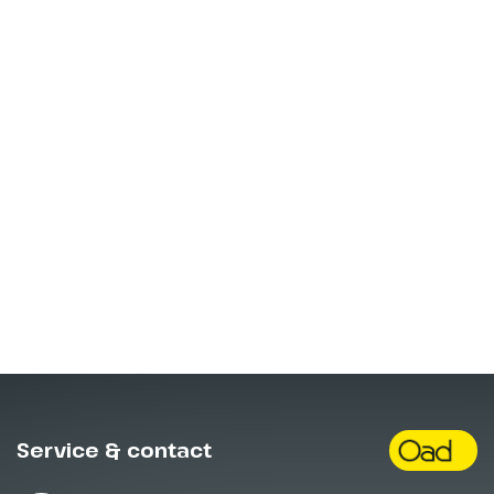
gezellig flaneren en ook
eindeloze bica’s (kleine espresso
koffie) drinken op tal van de vele
terrasjes in het centrum.
Hoogtepunt
Authentiek Tavira
Service & contact