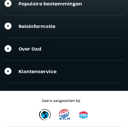
Populaire bestemmingen
Sluit het programma
Sluiten
Sluiten
Reisinformatie
Over Oad
Klantenservice
Oad is aangesloten bij: