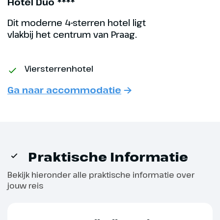
Hotel Duo ****
restaurant (exclusief,
dinerpakket bij te boeken). Na
Dit moderne 4-sterren hotel ligt
het diner kan je ook nog mee
vlakbij het centrum van Praag.
voor een optionele excursie naar
een typisch Tsjechische Black
Light Theater, waarbij d.m.v. UV
Viersterrenhotel
licht van een uniek schouwspel
Ga naar accommodatie
wordt gecreëerd (optioneel).
Optioneel
Bierbrouwerij Praag
kerst
Praktische Informatie
Excursie Bierbrouwerij
Praag Kerst € 18,- p.p.
Bekijk hieronder alle praktische informatie over
jouw reis