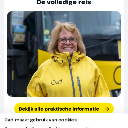
De volledige reis
Dag 5
Karlovy Vary
We verlaten Praag en rijden naar
het kuuroord Karlovy Vary. Een
prachtige stad, bekend van de
kuuroorden, maar ook van het
Bekijk alle praktische informatie
likeurdrankje Becherovka. Hier
Oad maakt gebruik van cookies
heb je vrije tijd om deze mooie