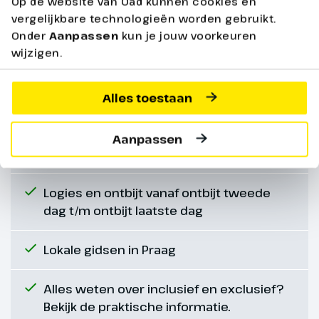
Op de website van Oad kunnen cookies en
stad te ontdekken. Na het
Altijd inbegrepen
vergelijkbare technologieën worden gebruikt.
bezoek rijden we verder naar de
Onder
Aanpassen
kun je jouw voorkeuren
omgeving van Leipzig voor diner
wijzigen.
en overnachting.
Rondreis per Comfort Class bus o.l.v.
chauffeur/reisleider
Alles toestaan
Verblijf in een 1-pers. kamer met bad of
Aanpassen
douche en toilet
Logies en ontbijt vanaf ontbijt tweede
dag t/m ontbijt laatste dag
Lokale gidsen in Praag
Dag 6
Alles weten over inclusief en exclusief?
Bekijk de praktische informatie.
Naar huis