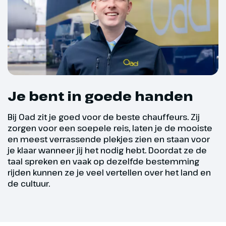
Dag 4
Praagse Burcht
We hebben de burcht al zien
liggen aan de andere kant van
het oude centrum. Deze
Je bent in goede handen
ochtend gaan we dit historische
stukje Praag verder al wandelend
Bij Oad zit je goed voor de beste chauffeurs. Zij
ontdekken. Onder leiding van een
zorgen voor een soepele reis, laten je de mooiste
Nederlandssprekende gids
en meest verrassende plekjes zien en staan voor
ontdekken we het grootste
je klaar wanneer jij het nodig hebt. Doordat ze de
gesloten paleizencomplex ter
taal spreken en vaak op dezelfde bestemming
wereld. Dit bijzondere complex
rijden kunnen ze je veel vertellen over het land en
was in de loop van zijn meer dan
de cultuur.
duizendjarige geschiedenis de
zetel van vorsten, hertogen,
koningen, bisschoppen en