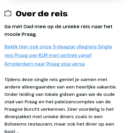
Opstaptijden Limburg
opstapplaatsen zijn het gehele seizoen
thee in Didam vertrekken we
die vertrekken vanaf 11 mei t/m 14
Servicelijn via Didam
beschikbaar.
richting Praag. Onderweg in
september 2026 en terugkomen vanaf
Over de reis
Duitsland zullen we nog stoppen
16 mei t/m 26 september 2026, overige
¹ Opstapplaats te boeken voor reizen
Opstaptijden Gelderland
voor een diner (optioneel, 4x
opstapplaatsen zijn het gehele seizoen
die vertrekken vanaf 11 mei t/m 14
Ga met Oad mee op de unieke reis naar het
beschikbaar.
avondeten, € 115,- p.p., bij boeking
september 2026 en terugkomen vanaf
mooie Praag.
opgeven). Halverwege de avond
16 mei t/m 26 september 2026, overige
¹ Opstapplaats te boeken voor reizen
Exclusief
Bekijk hier ook onze 5-daagse vliegreis Single
komen we aan in Praag waar we
opstapplaatsen zijn het gehele seizoen
die vertrekken vanaf 11 mei t/m 14
vier nachten zullen verblijven.
beschikbaar.
reis Praag per KLM met vertrek vanaf
september 2026 en terugkomen vanaf
Entreegelden, ca. € 26 p.p.
16 mei t/m 26 september 2026, overige
Amsterdam naar Praag visa versa
Optioneel
opstapplaatsen zijn het gehele seizoen
Optionele excursies (zie dag tot dag
beschikbaar.
Dinerpakket single
Tijdens deze single reis geniet je samen met andere alleengaanden van een heerlijke vakantie. Onder leiding van lokale gidsen gaan we de oude stad van Praag en het paleizencomplex van de Praagse Burcht verkennen. Zeer voordelig is het dinerpakket met unieke diners zoals in een Boheems restaurant, maar ook
programma)
kerst Praag BKSCZ5
Overige maaltijden
Dinerpakket 4x diner
Eventuele fooien