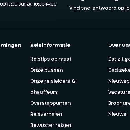
:00-17:30 uur Za. 10:00-14:00
Vind snel antwoord op j
mmingen
Reisinformatie
Over Oa
Reistips op maat
Dat zit 
Onze bussen
Oad zek
Onze reisleiders &
Nieuwsbr
chauffeurs
Vacatur
Overstappunten
Brochur
Reisverhalen
Nieuws
Bewuster reizen