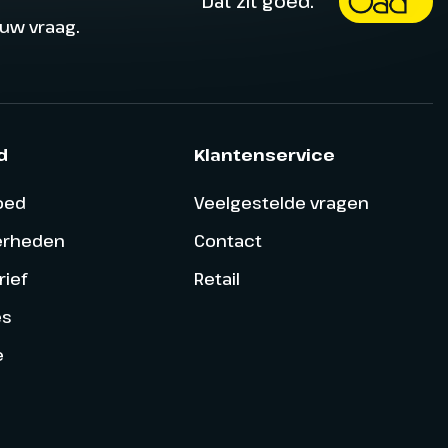
Dat zit goed.
ouw vraag.
d
Klantenservice
goed
Veelgestelde vragen
erheden
Contact
ief
Retail
es
e