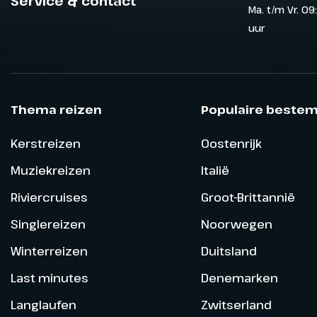
Service & contact
Ma. t/m Vr. 09
uur
Thema reizen
Populaire beste
Kerstreizen
Oostenrijk
Muziekreizen
Italië
Riviercruises
Groot-Brittannië
Singlereizen
Noorwegen
Winterreizen
Duitsland
Last minutes
Denemarken
Langlaufen
Zwitserland