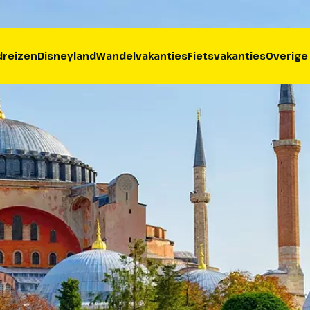
reizen
Disneyland
Wandelvakanties
Fietsvakanties
Overige