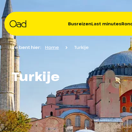
Busreizen
Last minutes
Rond
Je bent hier:
Home
Turkije
Turkije