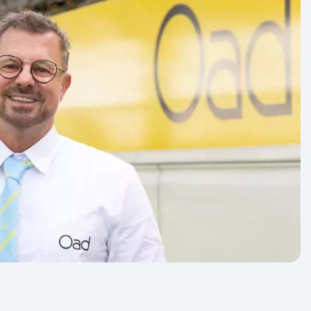
en: uiterlijk 21 dagen voor vertrek.
uw groepsreis geldt altijd als
er weten dat jouw reis doorgaat? Bij een
at altijd afhankelijk van het aantal
 we je zoveel mogelijk garantie bieden.
n aan met ‘gegarandeerd vertrek’. Dit zijn
basis van geschiedenis en ervaring met 99%
n dat ze doorgaan. Slechts in zeer zeldzame