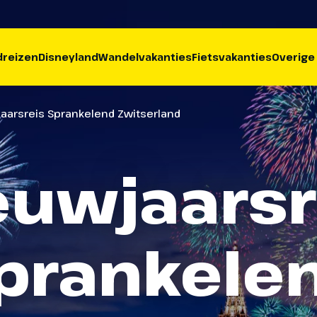
reizen
Disneyland
Wandelvakanties
Fietsvakanties
Overige
aarsreis Sprankelend Zwitserland
euwjaarsr
prankele