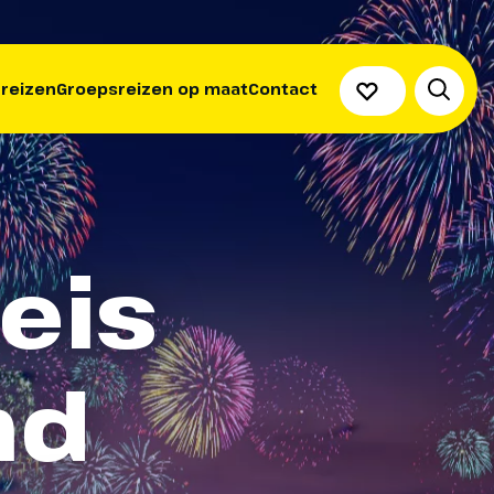
 reizen
Groepsreizen op maat
Contact
eis
nd