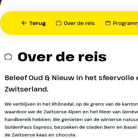
reis omvat bezoeken aan 
autovrije Zermatt met zic
Matterhorn, evenals een o
Terug
Over de reis
Program
met de GoldenPass Expres
kennis met typisch Zwits
kaas en chocola én de ste
Over de reis
Beleef Oud & Nieuw in het sfeervolle
Heenreis
Dag 1
Zwitserland.
Via de versch
naar het over
We verblijven in het Rhônedal, op de grens van de kanton
koffie gaat d
waardoor we de Zwitserse Alpen en het Meer van Genèv
naar het zuid
handbereik hebben. We genieten van de winterse natuur
de overnacht
GoldenPass Express, bezoeken de steden Bern en Basel
de Zwitserse kaas en chocola.