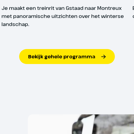
4477 meter hoog en met een
Optionele excursies 
 driehoekige vorm. We rijden
Je maakt een treinrit van Gstaad naar Montreux
plaatse op de best
el de Zwitserse Alpen in tot
met panoramische uitzichten over het winterse
e de bus parkeren. Vanaf hier is
landschap.
traject autovrij en nemen we de
rmatt (inbegrepen). Je zult je zelf
en in het autovrije centrum met
pisch Wallisser chalets,
Bekijk gehele programma
eën en restaurants. Een
ntal
Voor alle groepsreizen
ervaring is een rit met de
van 25 personen. Met m
 (optioneel, prijs va. ca. € 140,-
niet worden uitgevoerd.
atse reserveren). Deze trein brengt
ers:
25
oogte van maar liefst 3 km. en
een alternatief aangebod
iet je van één van de mooiste
Afhankelijk van jouw reis
an de Zwitserse Alpen. Ga zitten
enmaal boven heb je vanaf het
Reisduur t/m 6 dagen:
orm een magnifiek zicht op de
Aan het eind van de middag rijden
Reisduur van 7 t/m 10