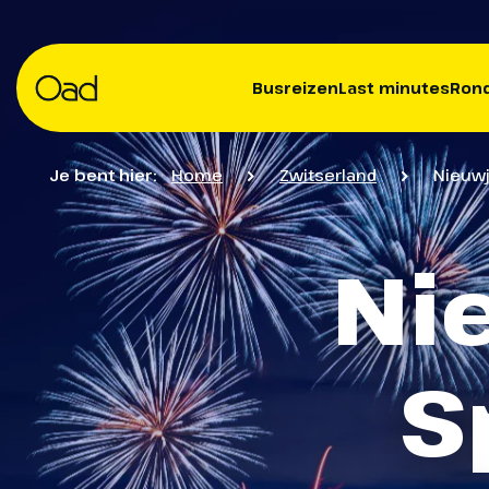
Busreizen
Last minutes
Rond
Je bent hier:
Home
Zwitserland
Nieuwj
Ni
S