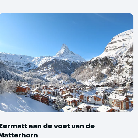
den
zie dag tot dag)
ring
Zermatt aan de voet van de
Matterhorn