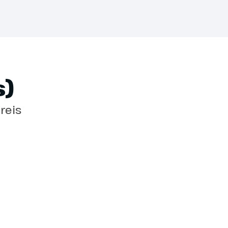
at een garante reis alsnog moet worden
 een grote annulering of reisbeperkende
nvloedsfeer.
e of deze reis vertrekgarantie heeft.
)
reis