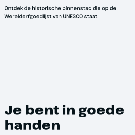
Matterhorn, 
eigenaardige
Ontdek de historische binnenstad die op de
vanaf ons hot
Werelderfgoedlijst van UNESCO staat.
Täsch, waar w
het verdere 
trein naar Ze
prima vermak
de houten, ty
winkelgaleri
Minimum aa
fantastische 
deelnemers
Gornergratbahn
p.p., ter pla
Minimum aantal deelnem
je naar een h
deelnemers
onderweg gen
Je bent in goede
panorama’s v
en geniet! E
handen
uitzichtplatf
Matterhorn. 