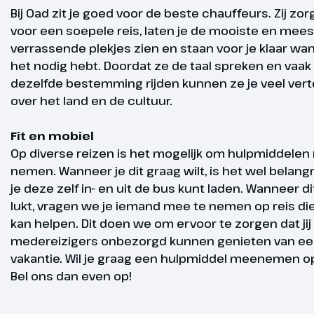
we terug naar
Bij Oad zit je goed voor de beste chauffeurs. Zij zo
Oud & Nieuw.
voor een soepele reis, laten je de mooiste en mees
buffet geserv
verrassende plekjes zien en staan voor je klaar wann
hotel. Om mi
het nodig hebt. Doordat ze de taal spreken en vaak
met een glaa
dezelfde bestemming rijden kunnen ze je veel vert
Optioneel
over het land en de cultuur.
Fit en mobiel
Op diverse reizen is het mogelijk om hulpmiddelen
nemen. Wanneer je dit graag wilt, is het wel belangr
Gegarandee
je deze zelf in- en uit de bus kunt laden. Wanneer di
lukt, vragen we je iemand mee te nemen op reis die 
vertrek
kan helpen. Dit doen we om ervoor te zorgen dat jij 
medereizigers onbezorgd kunnen genieten van een
vakantie. Wil je graag een hulpmiddel meenemen op
Bel ons dan even op!
Nieuwjaar
Dag 4
GoldenPa