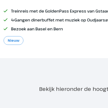
Treinreis met de GoldenPass Express van Gsta
4-Gangen dinerbuffet met muziek op Oudjaars
Bezoek aan Basel en Bern
Nieuw
Stadstour
Dag 2
Emmental
Aan het eind
Basel. Deze s
Bekijk hieronder de hoog
schitterende
bezienswaar
gids maken w