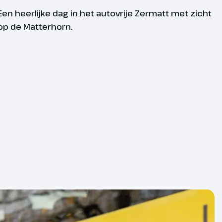
(deels bij boeking op te geven en deels ter
Een heerlijke dag in het autovrije Zermatt met zicht
emming bij te boeken)
op de Matterhorn.
 geldt een minimum aantal deelnemers
inder deelnemers kan de reis helaas
 Mocht dit gebeuren dan word je altijd
en en ontvang je tijdig bericht.
duur is dit:
 uiterlijk 8 dagen voor vertrek;
 dagen: uiterlijk 14 dagen voor vertrek;