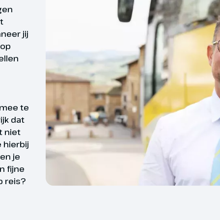
 ons hotel voor de viering van
rgen
 Vanavond wordt er 4-gangen
Reisduur vanaf 11 dag
t
eerd en is er live muziek in het
eer jij
ddernacht proosten we op 2027
De aanvangsdatum van jo
 op
sje Prosecco.
ellen
uitgangspunt.
Rit met de
Gornergratbahn
 mee te
naar de
ijk dat
rd
Wat is er fijner dan zek
Matterhorn
t niet
hierbij
georganiseerde reis is d
Ter plaatse bij te boeken.
en je
deelnemers. Toch willen
Prijs va. € 140,- p.p.
 fijne
Daarom bieden wij reize
 reis?
reizen waarvan wij op 
sdag - Treinrit per
zekerheid kunnen zegge
ss Express