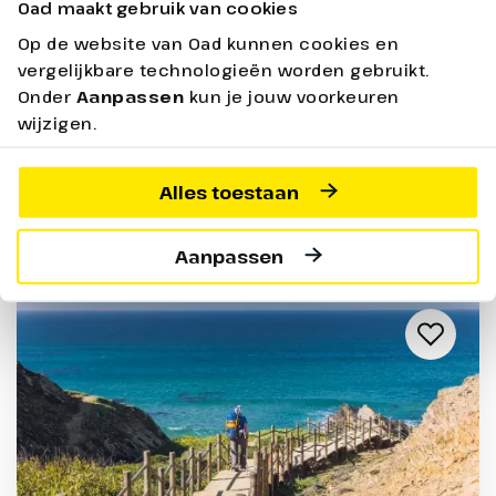
Oad maakt gebruik van cookies
Nieuw
Oad Reisbegeleider
Op de website van Oad kunnen cookies en
vergelijkbare technologieën worden gebruikt.
Onder
Aanpassen
kun je jouw voorkeuren
29 dagen - Logies
vanaf
2499,-
wijzigen.
Bekijken
Alles toestaan
Prijs p.p. incl. alle bijkomende boekingskosten per boeking o.b.v.
2 personen
Aanpassen