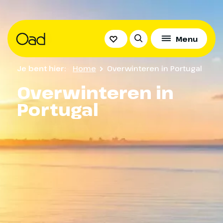
Menu
Je bent hier:
Home
Overwinteren in Portugal
Overwinteren in
Portugal