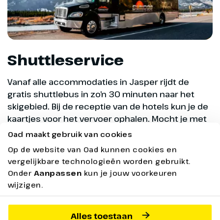
Shuttleservice
Vanaf alle accommodaties in Jasper rijdt de
gratis shuttlebus in zo’n 30 minuten naar het
skigebied. Bij de receptie van de hotels kun je de
kaartjes voor het vervoer ophalen. Mocht je met
een auto naar Marmot Basin rijden, het beschikt
Oad maakt gebruik van cookies
over een ruime parkeerplaats waar je de auto
Op de website van Oad kunnen cookies en
makkelijk kwijt kunt.
vergelijkbare technologieën worden gebruikt.
Onder
Aanpassen
kun je jouw voorkeuren
wijzigen.
Alles toestaan