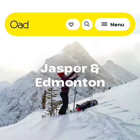
Menu
Jasper &
Edmonton